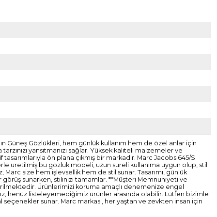
n Güneş Gözlükleri, hem günlük kullanım hem de özel anlar için
 tarzınızı yansıtmanızı sağlar. Yüksek kaliteli malzemeler ve
f tasarımlarıyla ön plana çıkmış bir markadır. Marc Jacobs 645/S
le üretilmiş bu gözlük modeli, uzun süreli kullanıma uygun olup, stil
z, Marc size hem işlevsellik hem de stil sunar. Tasarımı, günlük
ir görüş sunarken, stilinizi tamamlar. **Müşteri Memnuniyeti ve
gönderilmektedir. Ürünlerimizi koruma amaçlı denemenize engel
z, henüz listeleyemediğimiz ürünler arasında olabilir. Lütfen bizimle
al seçenekler sunar. Marc markası, her yaştan ve zevkten insan için