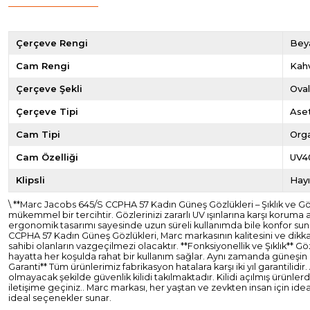
Çerçeve Rengi
Bey
Cam Rengi
Kah
Çerçeve Şekli
Ova
Çerçeve Tipi
Ase
Cam Tipi
Org
Cam Özelliği
UV4
Klipsli
Hayı
\ **Marc Jacobs 645/S CCPHA 57 Kadın Güneş Gözlükleri – Şıklık ve 
mükemmel bir tercihtir. Gözlerinizi zararlı UV ışınlarına karşı koruma
ergonomik tasarımı sayesinde uzun süreli kullanımda bile konfor suna
CCPHA 57 Kadın Güneş Gözlükleri, Marc markasının kalitesini ve dikkat
sahibi olanların vazgeçilmezi olacaktır. **Fonksiyonellik ve Şıklık** Gö
hayatta her koşulda rahat bir kullanım sağlar. Aynı zamanda güneşin za
Garanti** Tüm ürünlerimiz fabrikasyon hatalara karşı iki yıl garantil
olmayacak şekilde güvenlik kilidi takılmaktadır. Kilidi açılmış ürünl
iletişime geçiniz.. Marc markası, her yaştan ve zevkten insan için id
ideal seçenekler sunar.