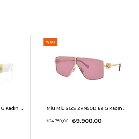
%60
Versace 4466U 546280 54 G Kadın Güneş Gözlükleri
Miu Miu 51ZS ZVN50D 69 G Kadın Güneş Gözlükleri
₺9.900,00
₺24.750,00