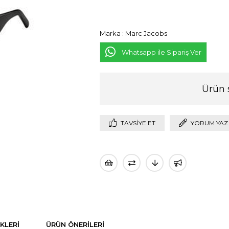
Marka
:
Marc Jacobs
Whatsapp ile Sipariş Ver
Ürün 
TAVSIYE ET
YORUM YAZ
KLERI
ÜRÜN ÖNERILERI