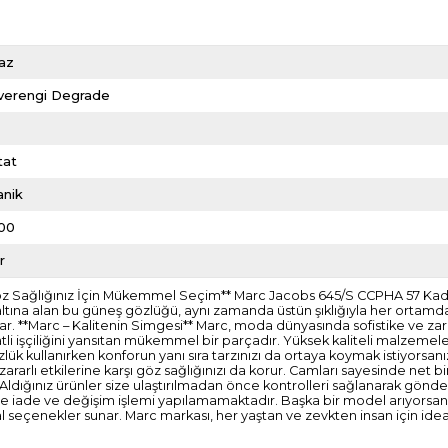
az
verengi Degrade
l
tat
anik
00
r
Göz Sağlığınız İçin Mükemmel Seçim** Marc Jacobs 645/S CCPHA 57 Kadı
 altına alan bu güneş gözlüğü, aynı zamanda üstün şıklığıyla her ortamda
r. **Marc – Kalitenin Simgesi** Marc, moda dünyasında sofistike ve zari
li işçiliğini yansıtan mükemmel bir parçadır. Yüksek kaliteli malzemeler
zlük kullanırken konforun yanı sıra tarzınızı da ortaya koymak istiyorsanı
rarlı etkilerine karşı göz sağlığınızı da korur. Camları sayesinde net b
idir. Aldığınız ürünler size ulaştırılmadan önce kontrolleri sağlanarak 
erde iade ve değişim işlemi yapılamamaktadır. Başka bir model arıyorsanı
eal seçenekler sunar. Marc markası, her yaştan ve zevkten insan için ide