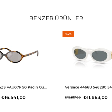
BENZER ÜRÜNLER
%25
Miu Miu 04ZS VAU07F 50 Kadın Güneş Gözlükleri
₺16.541,00
₺11.863,00
₺15.817,00