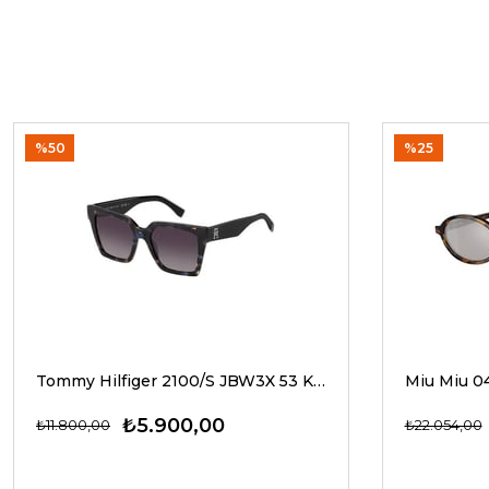
%50
%25
Tommy Hilfiger 2100/S JBW3X 53 Kadın Güneş Gözlükleri
₺5.900,00
₺11.800,00
₺22.054,00