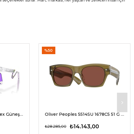
al seçenekler sunar. Marc markası, her yaştan ve zevkten insan için
%50
Oakley 9237 02 39 G Unisex Güneş Gözlükleri
Oliver Peoples 5514SU 1678C5 51 G Unisex Güneş Gözlükleri
₺14.143,00
₺28.285,00