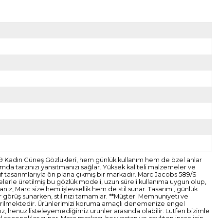
9 Kadın Güneş Gözlükleri, hem günlük kullanım hem de özel anlar
tamda tarzınızı yansıtmanızı sağlar. Yüksek kaliteli malzemeler ve
f tasarımlarıyla ön plana çıkmış bir markadır. Marc Jacobs 589/S
elerle üretilmiş bu gözlük modeli, uzun süreli kullanıma uygun olup,
sanız, Marc size hem işlevsellik hem de stil sunar. Tasarımı, günlük
ir görüş sunarken, stilinizi tamamlar. **Müşteri Memnuniyeti ve
gönderilmektedir. Ürünlerimizi koruma amaçlı denemenize engel
z, henüz listeleyemediğimiz ürünler arasında olabilir. Lütfen bizimle