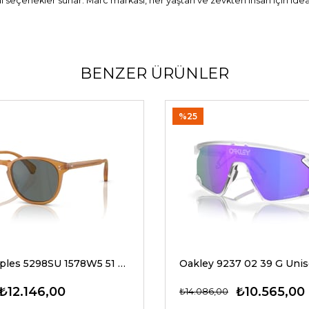
eal seçenekler sunar. Marc markası, her yaştan ve zevkten insan için ide
BENZER ÜRÜNLER
%25
Oliver Peoples 5298SU 1578W5 51 G Unisex Güneş Gözlükleri
₺12.146,00
₺10.565,00
₺14.086,00