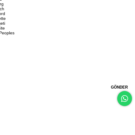
rg
ch
ord
ette
eti
ite
 Peoples
GÖNDER