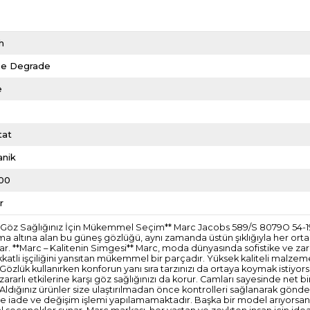
h
e Degrade
e
tat
anik
00
r
ve Göz Sağlığınız İçin Mükemmel Seçim** Marc Jacobs 589/S 8079O 54-1
oruma altına alan bu güneş gözlüğü, aynı zamanda üstün şıklığıyla her or
r. **Marc – Kalitenin Simgesi** Marc, moda dünyasında sofistike ve zari
katli işçiliğini yansıtan mükemmel bir parçadır. Yüksek kaliteli malzem
** Gözlük kullanırken konforun yanı sıra tarzınızı da ortaya koymak istiyor
rarlı etkilerine karşı göz sağlığınızı da korur. Camları sayesinde net b
idir. Aldığınız ürünler size ulaştırılmadan önce kontrolleri sağlanarak 
erde iade ve değişim işlemi yapılamamaktadır. Başka bir model arıyorsanı