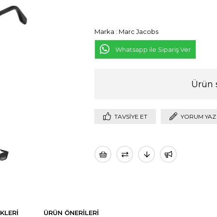
Marka
:
Marc Jacobs
Whatsapp ile Sipariş Ver
Ürün 
TAVSIYE ET
YORUM YAZ
KLERI
ÜRÜN ÖNERILERI