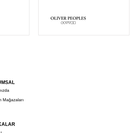
UMSAL
mızda
n Mağazaları
KALAR
u