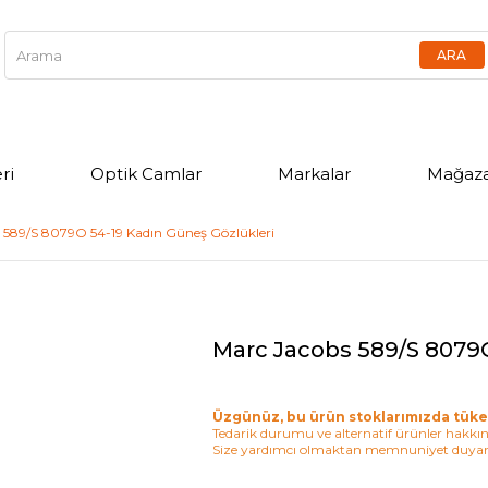
ri
Optik Camlar
Markalar
Mağaza
 589/S 8079O 54-19 Kadın Güneş Gözlükleri
Marc Jacobs 589/S 8079O
Üzgünüz, bu ürün stoklarımızda tüke
Tedarik durumu ve alternatif ürünler hakkınd
Size yardımcı olmaktan memnuniyet duyar