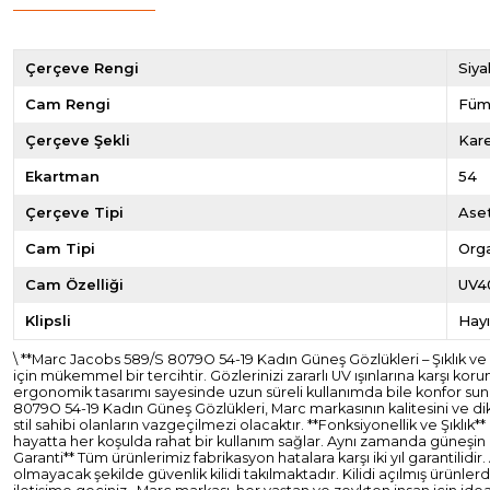
Çerçeve Rengi
Siya
Cam Rengi
Füm
Çerçeve Şekli
Kar
Ekartman
54
Çerçeve Tipi
Ase
Cam Tipi
Org
Cam Özelliği
UV4
Klipsli
Hayı
\ **Marc Jacobs 589/S 8079O 54-19 Kadın Güneş Gözlükleri – Şıklık 
için mükemmel bir tercihtir. Gözlerinizi zararlı UV ışınlarına karşı k
ergonomik tasarımı sayesinde uzun süreli kullanımda bile konfor suna
8079O 54-19 Kadın Güneş Gözlükleri, Marc markasının kalitesini ve dik
stil sahibi olanların vazgeçilmezi olacaktır. **Fonksiyonellik ve Şıklık
hayatta her koşulda rahat bir kullanım sağlar. Aynı zamanda güneşin za
Garanti** Tüm ürünlerimiz fabrikasyon hatalara karşı iki yıl garantil
olmayacak şekilde güvenlik kilidi takılmaktadır. Kilidi açılmış ürünl