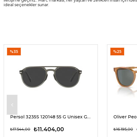
iletişime geçiniz.. Marc markası, her yaştan ve zevkten insan için id
ideal seçenekler sunar.
%35
%25
Persol 3235S 120148 55 G Unisex Güneş Gözlükleri
₺11.404,00
₺17.544,00
₺16.195,00