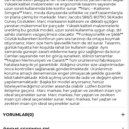
Yüksek kaliteli malzemeler ve ergonomik tasarımı sayesinde
uzun süreli kullanımda bile konfor sunar. **Marc – Kalitenin
Simgesi** Marc, moda dünyasında sofistike ve zarif tasarımlarıyla
ön plana çıkmış bir markadır. Marc Jacobs 586/S 8079O 56 Kadın
Güneş Gözlükleri, Marc markasının kalitesini ve dikkatli işçiliğini
yansıtan mükemmel bir parçadır. Yüksek kaliteli malzemelerle
üretilmiş bu gözlük modeli, uzun süreli kullanıma uygun olup, stil
sahibi olanların vazgeçilmezi olacaktır. **Fonksiyonellik ve Şıklık**
Gözlük kullanırken konforun yanı sıra tarzınızı da ortaya koymak
istiyorsanız, Marc size hem işlevsellik hem de stil sunar. Tasarımı,
günlük hayatta her koşulda rahat bir kullanım sağlar. Aynı
zamanda güneşin zararlı etkilerine karşı göz sağlığınızı da korur.
Camları sayesinde net bir görüş sunarken, stilinizi tamamlar.
**Müşteri Memnuniyeti ve Garanti** Tüm ürünlerimiz fabrikasyon
hatalara karşı iki yıl garantilidir. Aldığınız ürünler size ulaştırılmadan
önce kontrolleri sağlanarak gönderilmektedir. Ürünlerimizi
koruma amaçlı denemenize engel olmayacak şekilde güvenlik
kilidi takılmaktadır. Kilidi açılmış ürünlerde iade ve değişim işlemi
yapılamamaktadır. Başka bir model arıyorsanız, henüz
listeleyemediğimiz ürünler arasında olabilir. Lütfen bizimle
iletişime geçiniz.. Marc markası, her yaştan ve zevkten insan için
ideal seçenekler sunar. Marc markası, her yaştan ve zevkten
insan için ideal seçenekler sunar. Marc markası, her yaştan ve
zevkten insan için ideal seçenekler sunar.
YORUMLAR
(0)