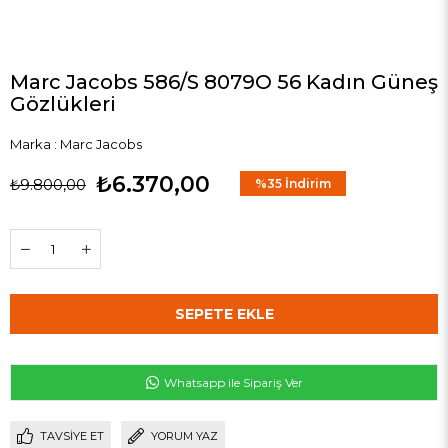
Marc Jacobs 586/S 8079O 56 Kadın Güneş
Gözlükleri
Marka
:
Marc Jacobs
₺6.370,00
₺9.800,00
%
35
İndirim
Whatsapp ile Sipariş Ver
TAVSIYE ET
YORUM YAZ