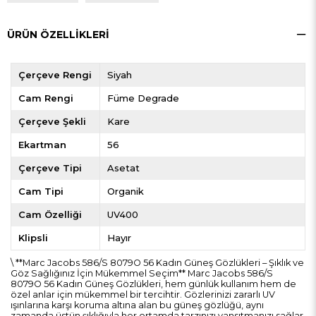
ÜRÜN ÖZELLIKLERI
Çerçeve Rengi
Siyah
Cam Rengi
Füme Degrade
Çerçeve Şekli
Kare
Ekartman
56
Çerçeve Tipi
Asetat
Cam Tipi
Organik
Cam Özelliği
UV400
Klipsli
Hayır
\ **Marc Jacobs 586/S 8079O 56 Kadın Güneş Gözlükleri – Şıklık ve
Göz Sağlığınız İçin Mükemmel Seçim** Marc Jacobs 586/S
8079O 56 Kadın Güneş Gözlükleri, hem günlük kullanım hem de
özel anlar için mükemmel bir tercihtir. Gözlerinizi zararlı UV
ışınlarına karşı koruma altına alan bu güneş gözlüğü, aynı
zamanda üstün şıklığıyla her ortamda tarzınızı yansıtmanızı sağlar.