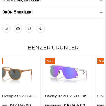
ÖDEME SEÇENEKLERI
ÜRÜN ÖNERILERI
BENZER ÜRÜNLER
%25
%50
Oakley 9237 02 39 G Unisex Güneş Gözlükleri
Oliver Peoples 5514SU 1678C5 51 G Unisex Güneş Gözlükleri
₺10.565,00
₺14.143,00
₺14.086,00
₺28.285,00