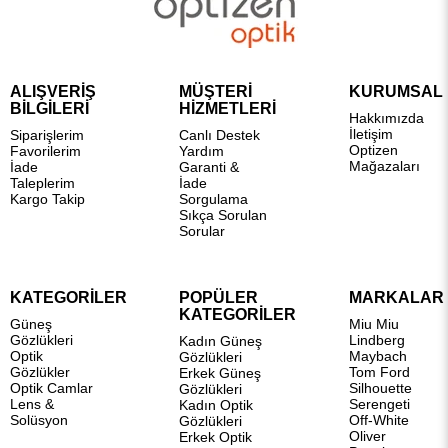
ALIŞVERİŞ
MÜŞTERİ
KURUMSAL
BİLGİLERİ
HİZMETLERİ
Hakkımızda
İletişim
Siparişlerim
Canlı Destek
Optizen
Favorilerim
Yardım
Mağazaları
İade
Garanti &
Taleplerim
İade
Kargo Takip
Sorgulama
Sıkça Sorulan
Sorular
KATEGORİLER
POPÜLER
MARKALAR
KATEGORİLER
Güneş
Miu Miu
Gözlükleri
Lindberg
Kadın Güneş
Optik
Maybach
Gözlükleri
Gözlükler
Tom Ford
Erkek Güneş
Optik Camlar
Silhouette
Gözlükleri
Lens &
Serengeti
Kadın Optik
Solüsyon
Off-White
Gözlükleri
Oliver
Erkek Optik