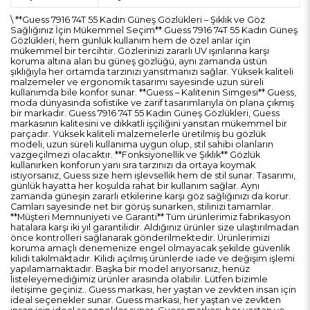
\ **Guess 7916 74T 55 Kadın Güneş Gözlükleri – Şıklık ve Göz
Sağlığınız İçin Mükemmel Seçim** Guess 7916 74T 55 Kadın Güneş
Gözlükleri, hem günlük kullanım hem de özel anlar için
mükemmel bir tercihtir. Gözlerinizi zararlı UV ışınlarına karşı
koruma altına alan bu güneş gözlüğü, aynı zamanda üstün
şıklığıyla her ortamda tarzınızı yansıtmanızı sağlar. Yüksek kaliteli
malzemeler ve ergonomik tasarımı sayesinde uzun süreli
kullanımda bile konfor sunar. **Guess – Kalitenin Simgesi** Guess,
moda dünyasında sofistike ve zarif tasarımlarıyla ön plana çıkmış
bir markadır. Guess 7916 74T 55 Kadın Güneş Gözlükleri, Guess
markasının kalitesini ve dikkatli işçiliğini yansıtan mükemmel bir
parçadır. Yüksek kaliteli malzemelerle üretilmiş bu gözlük
modeli, uzun süreli kullanıma uygun olup, stil sahibi olanların
vazgeçilmezi olacaktır. **Fonksiyonellik ve Şıklık** Gözlük
kullanırken konforun yanı sıra tarzınızı da ortaya koymak
istiyorsanız, Guess size hem işlevsellik hem de stil sunar. Tasarımı,
günlük hayatta her koşulda rahat bir kullanım sağlar. Aynı
zamanda güneşin zararlı etkilerine karşı göz sağlığınızı da korur.
Camları sayesinde net bir görüş sunarken, stilinizi tamamlar.
**Müşteri Memnuniyeti ve Garanti** Tüm ürünlerimiz fabrikasyon
hatalara karşı iki yıl garantilidir. Aldığınız ürünler size ulaştırılmadan
önce kontrolleri sağlanarak gönderilmektedir. Ürünlerimizi
koruma amaçlı denemenize engel olmayacak şekilde güvenlik
kilidi takılmaktadır. Kilidi açılmış ürünlerde iade ve değişim işlemi
yapılamamaktadır. Başka bir model arıyorsanız, henüz
listeleyemediğimiz ürünler arasında olabilir. Lütfen bizimle
iletişime geçiniz.. Guess markası, her yaştan ve zevkten insan için
ideal seçenekler sunar. Guess markası, her yaştan ve zevkten