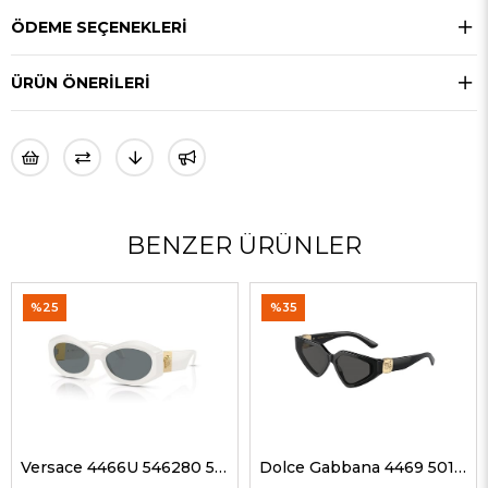
ÖDEME SEÇENEKLERI
ÜRÜN ÖNERILERI
BENZER ÜRÜNLER
%25
%35
Versace 4466U 546280 54 G Kadın Güneş Gözlükleri
Dolce Gabbana 4469 501/87 59 G Kadın Güneş Gözlükleri