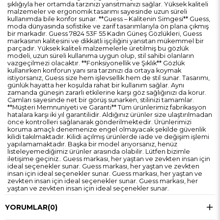
şıklığıyla her ortamda tarzınızı yansıtmanızı sağlar. Yüksek kaliteli
malzemeler ve ergonomik tasarımı sayesinde uzun süreli
kullanımda bile konfor sunar. **Guess – Kalitenin Simgesi** Guess,
moda dünyasında sofistike ve zarif tasarımlarıyla ön plana çıkmış
bir markadır. Guess 7824 53F 55 Kadın Güneş Gözlükleri, Guess
markasının kalitesini ve dikkatli işçiliğini yansıtan mükemmel bir
parçadır. Yüksek kaliteli malzemelerle üretilmiş bu gözlük
modeli, uzun süreli kullanıma uygun olup, stil sahibi olanların
vazgeçilmezi olacaktır. **Fonksiyonellik ve Şıklık** Gözlük
kullanırken konforun yanı sıra tarzınızı da ortaya koymak
istiyorsanız, Guess size hem işlevsellik hem de stil sunar. Tasarımı,
günlük hayatta her koşulda rahat bir kullanım sağlar. Aynı
zamanda güneşin zararlı etkilerine karşı göz sağlığınızı da korur.
Camları sayesinde net bir görüş sunarken, stilinizi tamamlar.
**Müşteri Memnuniyeti ve Garanti** Tüm ürünlerimiz fabrikasyon
hatalara karşı iki yıl garantilidir. Aldığınız ürünler size ulaştırılmadan
önce kontrolleri sağlanarak gönderilmektedir. Ürünlerimizi
koruma amaçlı denemenize engel olmayacak şekilde güvenlik
kilidi takılmaktadır. Kilidi açılmış ürünlerde iade ve değişim işlemi
yapılamamaktadır. Başka bir model arıyorsanız, henüz
listeleyemediğimiz ürünler arasında olabilir. Lütfen bizimle
iletişime geçiniz.. Guess markası, her yaştan ve zevkten insan için
ideal seçenekler sunar. Guess markası, her yaştan ve zevkten
insan için ideal seçenekler sunar. Guess markası, her yaştan ve
zevkten insan için ideal seçenekler sunar. Guess markası, her
yaştan ve zevkten insan için ideal seçenekler sunar.
YORUMLAR
(0)