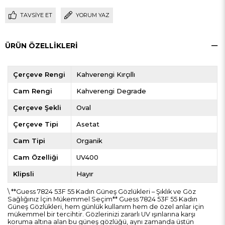
TAVSIYE ET
YORUM YAZ
ÜRÜN ÖZELLIKLERI
Çerçeve Rengi
Kahverengi Kırçıllı
Cam Rengi
Kahverengi Degrade
Çerçeve Şekli
Oval
Çerçeve Tipi
Asetat
Cam Tipi
Organik
Cam Özelliği
UV400
Klipsli
Hayır
\ **Guess 7824 53F 55 Kadın Güneş Gözlükleri – Şıklık ve Göz
Sağlığınız İçin Mükemmel Seçim** Guess 7824 53F 55 Kadın
Güneş Gözlükleri, hem günlük kullanım hem de özel anlar için
mükemmel bir tercihtir. Gözlerinizi zararlı UV ışınlarına karşı
koruma altına alan bu güneş gözlüğü, aynı zamanda üstün