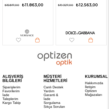
₺11.863,00
₺12.563,00
₺15.817,00
₺19.327,00
ALIŞVERİŞ
MÜŞTERİ
KURUMSAL
BİLGİLERİ
HİZMETLERİ
Hakkımızda
İletişim
Siparişlerim
Canlı Destek
Optizen
Favorilerim
Yardım
Mağazaları
İade
Garanti &
Taleplerim
İade
Kargo Takip
Sorgulama
Sıkça Sorulan