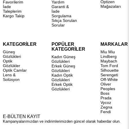
Optizen
Favorilerim
Yardım
Mağazaları
İade
Garanti &
Taleplerim
İade
Kargo Takip
Sorgulama
Sıkça Sorulan
Sorular
KATEGORİLER
POPÜLER
MARKALAR
KATEGORİLER
Güneş
Miu Miu
Gözlükleri
Lindberg
Kadın Güneş
Optik
Maybach
Gözlükleri
Gözlükler
Tom Ford
Erkek Güneş
Optik Camlar
Silhouette
Gözlükleri
Lens &
Serengeti
Kadın Optik
Solüsyon
Off-White
Gözlükleri
Oliver
Erkek Optik
Peoples
Gözlükleri
Boss
Prada
Vycoz
Zegna
Fendi
E-BÜLTEN KAYIT
Kampanyalarımızdan ve indirimlerimizden güncel olarak haberdar olun.