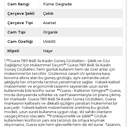
Cam Rengi
Füme Degrade
Çerçeve Şekli
Çekik
Çerçeve Tipi
Asetat
Cam Tipi
Organik
Cam Özelliği
UV400
Klipsli
Hayır
\ **Guess 7811 84B 54 Kadın Güneş Gözlükleri – Şıklık ve Göz
Sağlığınız İçin Mükemmel Seçim** Guess 7811 84B 54 Kadın
Güneş Gözlükleri, hem günlük kullanım hem de özel anlar için
mükemmel bir tercihtir. Gözlerinizi zararlı UV ışınlarına karşı
koruma altına alan bu güneş gözlüğü, aynı zamanda üstün
şıklığıyla her ortamda tarzınızı yansıtmanızı sağlar. Yüksek kaliteli
malzemeler ve ergonomik tasarımı sayesinde uzun süreli
kullanımda bile konfor sunar. **Guess – Kalitenin Simgesi** Guess,
moda dünyasında sofistike ve zarif tasarımlarıyla ön plana çıkmış
bir markadır. Guess 7811 84B 54 Kadın Güneş Gözlükleri, Guess
markasının kalitesini ve dikkatli işçiliğini yansıtan mükemmel bir
parçadır. Yüksek kaliteli malzemelerle üretilmiş bu gözlük
modeli, uzun süreli kullanıma uygun olup, stil sahibi olanların
vazgeçilmezi olacaktır. **Fonksiyonellik ve Şıklık** Gözlük
kullanırken konforun yanı sıra tarzınızı da ortaya koymak
istiyorsanız, Guess size hem işlevsellik hem de stil sunar. Tasarımı,