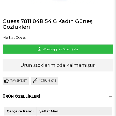
Guess 7811 84B 54 G Kadın Güneş
Gözlükleri
Marka
:
Guess
Whatsapp ile Sipariş Ver
Ürün stoklarımızda kalmamıştır.
TAVSIYE ET
YORUM YAZ
ÜRÜN ÖZELLIKLERI
Çerçeve Rengi
Şeffaf Mavi