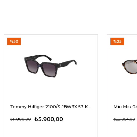
%50
%25
Tommy Hilfiger 2100/S JBW3X 53 Kadın Güneş Gözlükleri
₺5.900,00
₺11.800,00
₺22.054,00