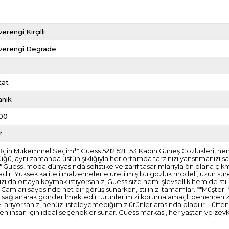
erengi Kırçıllı
verengi Degrade
l
tat
anik
00
r
nız İçin Mükemmel Seçim** Guess 5212 52F 53 Kadın Güneş Gözlükleri, he
özlüğü, aynı zamanda üstün şıklığıyla her ortamda tarzınızı yansıtmanızı
** Guess, moda dünyasında sofistike ve zarif tasarımlarıyla ön plana çık
adır. Yüksek kaliteli malzemelerle üretilmiş bu gözlük modeli, uzun sürel
ınızı da ortaya koymak istiyorsanız, Guess size hem işlevsellik hem de sti
. Camları sayesinde net bir görüş sunarken, stilinizi tamamlar. **Müşter
olleri sağlanarak gönderilmektedir. Ürünlerimizi koruma amaçlı denemenize
rıyorsanız, henüz listeleyemediğimiz ürünler arasında olabilir. Lütfen 
en insan için ideal seçenekler sunar. Guess markası, her yaştan ve zevk