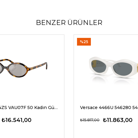
BENZER ÜRÜNLER
%25
Miu Miu 04ZS VAU07F 50 Kadın Güneş Gözlükleri
₺16.541,00
₺11.863,00
₺15.817,00