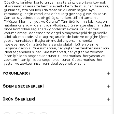
Gözlük kullanırken konforun yanı sıra tarzınızı da ortaya koymak
istiyorsanız, Guess size hem işlevsellik hem de stil sunar. Tasarımı,
günlük hayatta her koşulda rahat bir kullanım sağlar. Aynı
zamanda güneşin zararlı etkilerine karşı göz sağlığınızı da korur.
Camları sayesinde net bir görüş sunarken, stilinizi tamamlar.
**Müşteri Memnuniyeti ve Garanti** Tüm ürünlerimiz fabrikasyon
hatalara karşı iki yıl garantilidir. Aldığınız ürünler size ulaştırılmadan
önce kontrolleri sağlanarak gönderilmektedir. Ürünlerimizi
koruma amaçlı denemenize engel olmayacak şekilde güvenlik
kilidi takılmaktadır. Kilidi açılmış ürünlerde iade ve değişim işlemi
yapılamamaktadır. Başka bir model arıyorsanız, henüz
listeleyemediğimiz ürünler arasında olabilir. Lütfen bizimle
iletişime geçiniz.. Guess markası, her yaştan ve zevkten insan için
ideal seçenekler sunar. Guess markası, her yaştan ve zevkten
insan için ideal seçenekler sunar. Guess markası, her yaştan ve
zevkten insan için ideal seçenekler sunar. Guess markası, her
yaştan ve zevkten insan için ideal seçenekler sunar.
YORUMLAR
(0)
ÖDEME SEÇENEKLERI
ÜRÜN ÖNERILERI