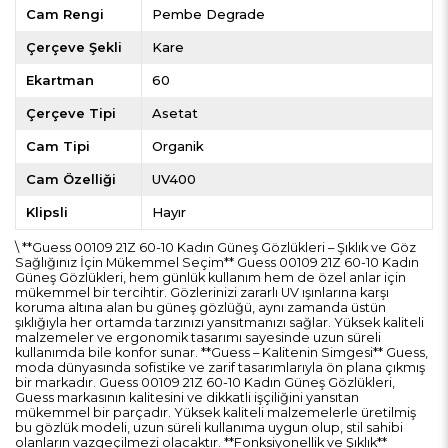
Cam Rengi
Pembe Degrade
Çerçeve Şekli
Kare
Ekartman
60
Çerçeve Tipi
Asetat
Cam Tipi
Organik
Cam Özelliği
UV400
Klipsli
Hayır
\ **Guess 00109 21Z 60-10 Kadın Güneş Gözlükleri – Şıklık ve Göz
Sağlığınız İçin Mükemmel Seçim** Guess 00109 21Z 60-10 Kadın
Güneş Gözlükleri, hem günlük kullanım hem de özel anlar için
mükemmel bir tercihtir. Gözlerinizi zararlı UV ışınlarına karşı
koruma altına alan bu güneş gözlüğü, aynı zamanda üstün
şıklığıyla her ortamda tarzınızı yansıtmanızı sağlar. Yüksek kaliteli
malzemeler ve ergonomik tasarımı sayesinde uzun süreli
kullanımda bile konfor sunar. **Guess – Kalitenin Simgesi** Guess,
moda dünyasında sofistike ve zarif tasarımlarıyla ön plana çıkmış
bir markadır. Guess 00109 21Z 60-10 Kadın Güneş Gözlükleri,
Guess markasının kalitesini ve dikkatli işçiliğini yansıtan
mükemmel bir parçadır. Yüksek kaliteli malzemelerle üretilmiş
bu gözlük modeli, uzun süreli kullanıma uygun olup, stil sahibi
olanların vazgeçilmezi olacaktır. **Fonksiyonellik ve Şıklık**