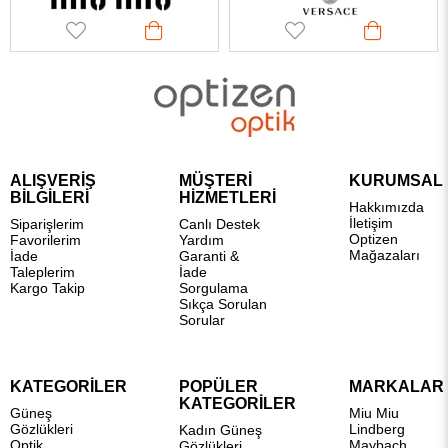
ALIŞVERİŞ
MÜŞTERİ
KURUMSAL
BİLGİLERİ
HİZMETLERİ
Hakkımızda
İletişim
Siparişlerim
Canlı Destek
Optizen
Favorilerim
Yardım
Mağazaları
İade
Garanti &
Taleplerim
İade
Kargo Takip
Sorgulama
Sıkça Sorulan
Sorular
KATEGORİLER
POPÜLER
MARKALAR
KATEGORİLER
Güneş
Miu Miu
Gözlükleri
Lindberg
Kadın Güneş
Optik
Maybach
Gözlükleri