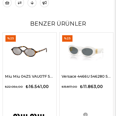
BENZER ÜRÜNLER
%25
%25
Miu Miu 04ZS VAU07F 50 Kadın Güneş Gözlükleri
Versace 4466U 546280 54 G Kadın Güneş Gözlükleri
₺16.541,00
₺11.863,00
₺22.054,00
₺15.817,00