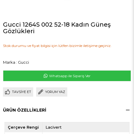
Gucci 1264S 002 52-18 Kadın Güneş
Gözlükleri
Stok durumu ve fiyat bilgisi için lütfen bizimle iletişime geçiniz.
Marka
:
Gucci
Whatsapp ile Sipariş Ver
TAVSIYE ET
YORUM YAZ
ÜRÜN ÖZELLIKLERI
Çerçeve Rengi
Lacivert