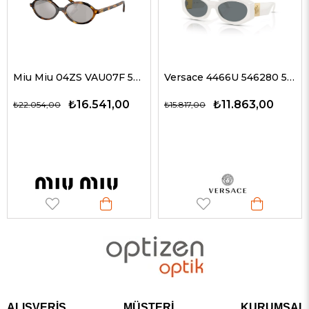
Miu Miu 04ZS VAU07F 50 Kadın Güneş Gözlükleri
Versace 4466U 546280 54 G Kadın Güneş Gözlükleri
₺16.541,00
₺11.863,00
₺22.054,00
₺15.817,00
ALIŞVERİŞ
MÜŞTERİ
KURUMSAL