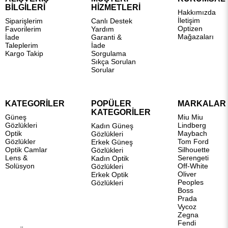
BİLGİLERİ
HİZMETLERİ
Hakkımızda
İletişim
Siparişlerim
Canlı Destek
Optizen
Favorilerim
Yardım
Mağazaları
İade
Garanti &
Taleplerim
İade
Kargo Takip
Sorgulama
Sıkça Sorulan
Sorular
KATEGORİLER
POPÜLER
MARKALAR
KATEGORİLER
Güneş
Miu Miu
Gözlükleri
Lindberg
Kadın Güneş
Optik
Maybach
Gözlükleri
Gözlükler
Tom Ford
Erkek Güneş
Optik Camlar
Silhouette
Gözlükleri
Lens &
Serengeti
Kadın Optik
Solüsyon
Off-White
Gözlükleri
Oliver
Erkek Optik
Peoples
Gözlükleri
Boss
Prada
Vycoz
Zegna
Fendi