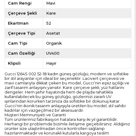
Cam Rengi
Mavi
Çerçeve Şekli
Kare
Ekartman
52
Çerçeve Tipi
Asetat
Cam Tipi
Organik
Cam Özelliği
UV400
Klipsli
Hayır
Gucci 1264S 002 52-18 kadın güneş gözlüğü, modern ve sofistike
bir stil arayanlar için ideal bir seçenektir. Lacivert çerçevesi ve
mavi camlarıyla dikkat çeken bu model, Gucci’nin eşsiz işçiliği ve
zarif tasarım anlayışını yansıtır. Kare çerçeve şekli, yüz hatlarını
dengeler. Hem şehir hayatında hem de plajda rahatlıkla
kullanılabilecek bu güneş gözlüğü, gözlerinizi zararlı UV
ışınlarından korurken tarzınıza da sofistike bir dokunuş katar.
Gucci’nin ikonik tasarım anlayışıyla üretilen bu model, stil sahibi
kadınlar için vazgeçilmez bir aksesuardır.
Müşteri Memnuniyeti ve Garanti
Tüm ürünlerimiz fabrikasyon hatalara karşı iki yıl garantilidir.
Herhangi bir problemde bizimle iletişime geçebilirsiniz. Aldığınız
ürünler size ulaştırılmadan önce kontrolleri sağlanıp
hazırlanmaktadır ve korunaklı kutularla kargoya teslim