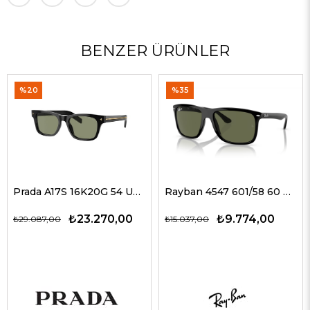
BENZER ÜRÜNLER
%20
%35
Prada A17S 16K20G 54 Unisex Güneş Gözlükleri
Rayban 4547 601/58 60 Erkek Güneş Gözlükleri
₺23.270,00
₺9.774,00
₺29.087,00
₺15.037,00