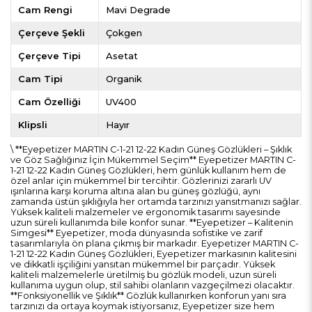
Cam Rengi
Mavi Degrade
Çerçeve Şekli
Çokgen
Çerçeve Tipi
Asetat
Cam Tipi
Organik
Cam Özelliği
UV400
Klipsli
Hayır
\ **Eyepetizer MARTIN C-1-21 12-22 Kadın Güneş Gözlükleri – Şıklık
ve Göz Sağlığınız İçin Mükemmel Seçim** Eyepetizer MARTIN C-
1-21 12-22 Kadın Güneş Gözlükleri, hem günlük kullanım hem de
özel anlar için mükemmel bir tercihtir. Gözlerinizi zararlı UV
ışınlarına karşı koruma altına alan bu güneş gözlüğü, aynı
zamanda üstün şıklığıyla her ortamda tarzınızı yansıtmanızı sağlar.
Yüksek kaliteli malzemeler ve ergonomik tasarımı sayesinde
uzun süreli kullanımda bile konfor sunar. **Eyepetizer – Kalitenin
Simgesi** Eyepetizer, moda dünyasında sofistike ve zarif
tasarımlarıyla ön plana çıkmış bir markadır. Eyepetizer MARTIN C-
1-21 12-22 Kadın Güneş Gözlükleri, Eyepetizer markasının kalitesini
ve dikkatli işçiliğini yansıtan mükemmel bir parçadır. Yüksek
kaliteli malzemelerle üretilmiş bu gözlük modeli, uzun süreli
kullanıma uygun olup, stil sahibi olanların vazgeçilmezi olacaktır.
**Fonksiyonellik ve Şıklık** Gözlük kullanırken konforun yanı sıra
tarzınızı da ortaya koymak istiyorsanız, Eyepetizer size hem