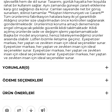
işlevsellik hem de stil sunar. Tasarımı, günlük hayatta her koşulda
rahat bir kullanım sağlar. Aynı zamanda güneşin zararlı etkilerine
karşı göz sağlığınızı da korur. Camları sayesinde net bir görüş
sunarken, stilinizi tamamlar. **Müşteri Memnuniyeti ve Garanti**
Tüm ürünlerimiz fabrikasyon hatalara karşı iki yıl garantilidir.
Aldığınız ürünler size ulaştırılmadan önce kontrolleri sağlanarak
gönderilmektedir. Ürünlerimizi koruma amaçlı denemenize
engel olmayacak şekilde güvenlik kilidi takılmaktadır. Kilidi
açılmış ürünlerde iade ve değişim işlemi yapılamamaktadır.
Başka bir model arıyorsanız, henüz listeleyemediğimiz ürünler
arasında olabilir. Lütfen bizimle iletişime geçiniz.. Eyepetizer
markası, her yaştan ve zevkten insan için ideal seçenekler sunar.
Eyepetizer markası, her yaştan ve zevkten insan için ideal
seçenekler sunar. Eyepetizer markası, her yaştan ve zevkten
insan için ideal seçenekler sunar. Eyepetizer markası, her yaştan
ve zevkten insan için ideal seçenekler sunar.
YORUMLAR
(0)
ÖDEME SEÇENEKLERI
ÜRÜN ÖNERILERI