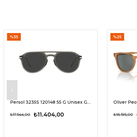
%35
%25
Persol 3235S 120148 55 G Unisex Güneş Gözlükleri
₺11.404,00
₺17.544,00
₺16.195,00