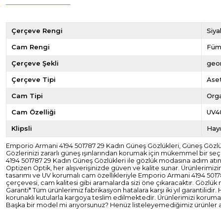
Çerçeve Rengi
Siya
Cam Rengi
Fü
Çerçeve Şekli
geo
Çerçeve Tipi
Ase
Cam Tipi
Org
Cam Özelliği
UV4
Klipsli
Hayı
Emporio Armani 4194 501787 29 Kadın Güneş Gözlükleri, Güneş Gözlüğ
Gözlerinizi zararlı güneş ışınlarından korumak için mükemmel bir seçi
4194 501787 29 Kadın Güneş Gözlükleri ile gözlük modasına adım atın
Optizen Optik, her alışverişinizde güven ve kalite sunar. Ürünlerimizi
tasarımı ve UV korumalı cam özellikleriyle Emporio Armani 4194 501787
çerçevesi, cam kalitesi gibi aramalarda sizi öne çıkaracaktır. Gözlük 
Garanti* Tüm ürünlerimiz fabrikasyon hatalara karşı iki yıl garantilidi
korunaklı kutularla kargoya teslim edilmektedir. Ürünlerimizi koruma
Başka bir model mi arıyorsunuz? Henüz listeleyemediğimiz ürünler aras