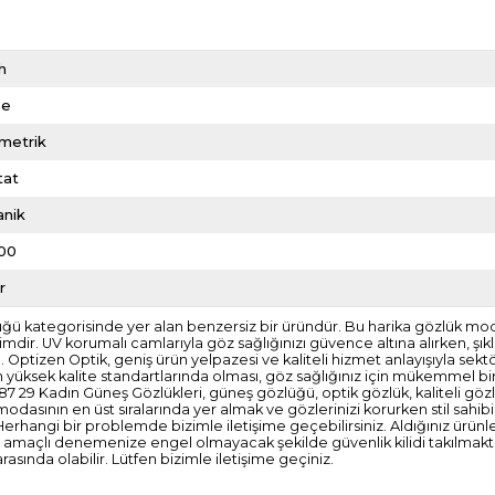
h
me
metrik
tat
anik
00
r
ü kategorisinde yer alan benzersiz bir üründür. Bu harika gözlük mode
mdir. UV korumalı camlarıyla göz sağlığınızı güvence altına alırken, şık
. Optizen Optik, geniş ürün yelpazesi ve kaliteli hizmet anlayışıyla s
n yüksek kalite standartlarında olması, göz sağlığınız için mükemmel bi
 29 Kadın Güneş Gözlükleri, güneş gözlüğü, optik gözlük, kaliteli gözlü
modasının en üst sıralarında yer almak ve gözlerinizi korurken stil sahi
r. Herhangi bir problemde bizimle iletişime geçebilirsiniz. Aldığınız ürü
 amaçlı denemenize engel olmayacak şekilde güvenlik kilidi takılmaktad
ında olabilir. Lütfen bizimle iletişime geçiniz.