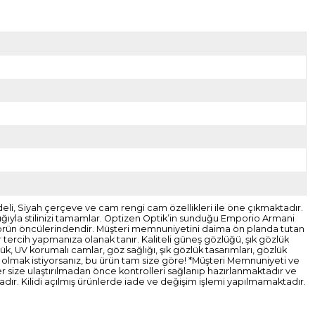
li, Siyah çerçeve ve cam rengi cam özellikleri ile öne çıkmaktadır.
lığıyla stilinizi tamamlar. Optizen Optik’in sunduğu Emporio Armani
ektörün öncülerindendir. Müşteri memnuniyetini daima ön planda tutan
r tercih yapmanıza olanak tanır. Kaliteli güneş gözlüğü, şık gözlük
k, UV korumalı camlar, göz sağlığı, şık gözlük tasarımları, gözlük
bi olmak istiyorsanız, bu ürün tam size göre! *Müşteri Memnuniyeti ve
nler size ulaştırılmadan önce kontrolleri sağlanıp hazırlanmaktadır ve
ır. Kilidi açılmış ürünlerde iade ve değişim işlemi yapılmamaktadır.