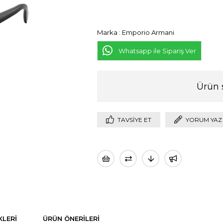
Marka
:
Emporio Armani
Whatsapp ile Sipariş Ver
Ürün 
TAVSIYE ET
YORUM YAZ
LERI
ÜRÜN ÖNERILERI