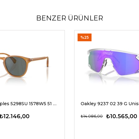
BENZER ÜRÜNLER
%25
Oliver Peoples 5298SU 1578W5 51 G Unisex Güneş Gözlükleri
₺12.146,00
₺10.565,00
₺14.086,00