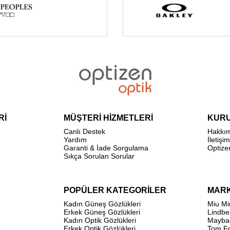
Rİ
MÜŞTERİ HİZMETLERİ
KUR
Canlı Destek
Hakkı
Yardım
İletişim
Garanti & İade Sorgulama
Optize
Sıkça Sorulan Sorular
POPÜLER KATEGORİLER
MAR
Kadın Güneş Gözlükleri
Miu Mi
Erkek Güneş Gözlükleri
Lindbe
Kadın Optik Gözlükleri
Mayba
Erkek Optik Gözlükleri
Tom F