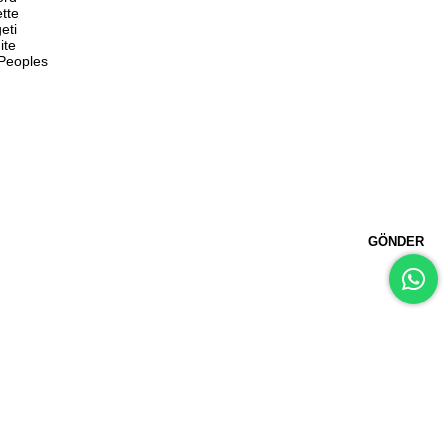
ette
eti
ite
 Peoples
GÖNDER