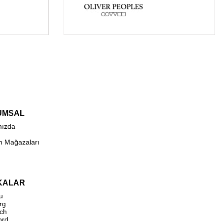
UMSAL
mızda
n Mağazaları
KALAR
u
rg
ch
ord