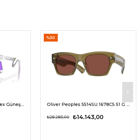
%50
Oakley 9237 02 39 G Unisex Güneş Gözlükleri
Oliver Peoples 5514SU 1678C5 51 G Unisex Güneş Gözlükleri
₺14.143,00
₺28.285,00