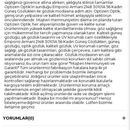
sağlığınızı güvence altına alırken, şıklığıyla stilinizi tamamlar.
Optizen Optik’in sunduğu Emporio Armani 2148 30101A 56 Kadın
Güneş Gözlükleri ile gözlük modasına adım atın. Optizen Optik,
geniş ürün yelpazesi ve kaliteli hizmet anlayışıyla sektörün
öncülerindendir. Müşteri memnuniyetini daima ön planda tutan
Optizen Optik, her alışverişinizde güven ve kalite sunar.
Ürünlerimizin yüksek kalite standartlarında olması, göz sağlığınız
için mükemmel bir tercih yapmanıza olanak tanır. Kaliteli güneş
gözlüğü, şık gözlük tasarımı ve UV korumalı cam özellikleriyle
Emporio Armani 2148 30101A 56 Kadın Güneş Gözlükleri, güneş
gözlüğü, optik gözlük, kaliteli gözlük, UV korumalı camlar, göz
sağlığı, şık gözlük tasarımları, gözlük çerçevesi, cam kalitesi gibi
aramalarda sizi öne çıkaracaktır. Gözlük modasının en üst
sıralarında yer almak ve gözlerinizi korurken stil sahibi olmak
istiyorsanız, bu ürün tam size göre! *Müşteri Memnuniyeti ve
Garanti* Tüm ürünlerimiz fabrikasyon hatalara karşı iki yıl
garantilidir. Herhangi bir problemde bizimle iletişime
geçebilirsiniz. Aldığınız ürünler size ulaştırılmadan önce
kontrolleri sağlanıp hazırlanmaktadır ve korunaklı kutularla
kargoya teslim edilmektedir. Ürünlerimizi koruma amaçlı
denemenize engel olmayacak şekilde güvenlik kilidi
takılmaktadır. Kilidi açılmış ürünlerde iade ve değişim işlemi
yapılmamaktadır. Başka bir model mi arıyorsunuz? Henüz
listeleyemediğimiz ürünler arasında olabilir. Lütfen bizimle
iletişime geçiniz.
YORUMLAR
(0)