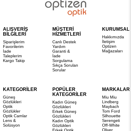
ALIŞVERİŞ
MÜŞTERİ
KURUMSAL
BİLGİLERİ
HİZMETLERİ
Hakkımızda
İletişim
Siparişlerim
Canlı Destek
Optizen
Favorilerim
Yardım
Mağazaları
İade
Garanti &
Taleplerim
İade
Kargo Takip
Sorgulama
Sıkça Sorulan
Sorular
KATEGORİLER
POPÜLER
MARKALAR
KATEGORİLER
Güneş
Miu Miu
Gözlükleri
Lindberg
Kadın Güneş
Optik
Maybach
Gözlükleri
Gözlükler
Tom Ford
Erkek Güneş
Optik Camlar
Silhouette
Gözlükleri
Lens &
Serengeti
Kadın Optik
Solüsyon
Off-White
Gözlükleri
Oliver
Erkek Optik