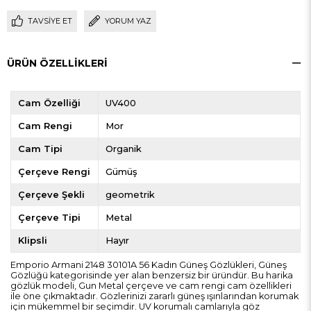
TAVSIYE ET
YORUM YAZ
ÜRÜN ÖZELLIKLERI
Cam Özelliği
UV400
Cam Rengi
Mor
Cam Tipi
Organik
Çerçeve Rengi
Gümüş
Çerçeve Şekli
geometrik
Çerçeve Tipi
Metal
Klipsli
Hayır
Emporio Armani 2148 30101A 56 Kadın Güneş Gözlükleri, Güneş
Gözlüğü kategorisinde yer alan benzersiz bir üründür. Bu harika
gözlük modeli, Gun Metal çerçeve ve cam rengi cam özellikleri
ile öne çıkmaktadır. Gözlerinizi zararlı güneş ışınlarından korumak
için mükemmel bir seçimdir. UV korumalı camlarıyla göz