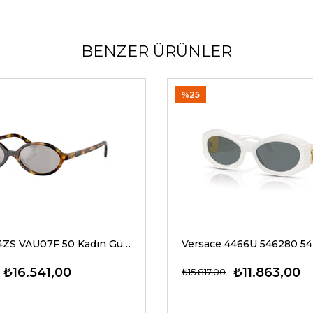
BENZER ÜRÜNLER
%25
Miu Miu 04ZS VAU07F 50 Kadın Güneş Gözlükleri
₺16.541,00
₺11.863,00
₺15.817,00