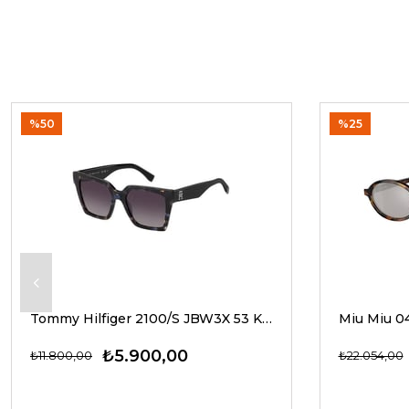
%50
%25
Tommy Hilfiger 2100/S JBW3X 53 Kadın Güneş Gözlükleri
₺5.900,00
₺11.800,00
₺22.054,00