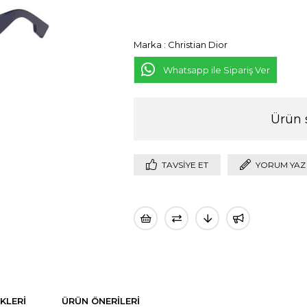
Marka
:
Christian Dior
Whatsapp ile Sipariş Ver
Ürün 
TAVSIYE ET
YORUM YAZ
KLERI
ÜRÜN ÖNERILERI