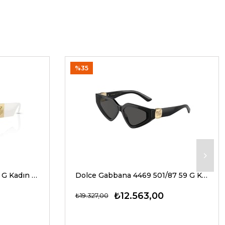
%35
Versace 4466U 546280 54 G Kadın Güneş Gözlükleri
Dolce Gabbana 4469 501/87 59 G Kadın Güneş Gözlükleri
₺12.563,00
₺19.327,00