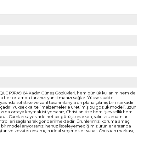
LIQUE PJPA9 64 Kadın Güneş Gözlükleri, hem günlük kullanım hem de
la her ortamda tarzınızı yansıtmanızı sağlar. Yüksek kaliteli
sında sofistike ve zarif tasarımlarıyla ön plana çıkmış bir markadır.
rçadır. Yüksek kaliteli malzemelerle üretilmiş bu gözlük modeli, uzun
ınızı da ortaya koymak istiyorsanız, Christian size hem işlevsellik hem
orur. Camları sayesinde net bir görüş sunarken, stilinizi tamamlar.
 kontrolleri sağlanarak gönderilmektedir. Ürünlerimizi koruma amaçlı
 bir model arıyorsanız, henüz listeleyemediğimiz ürünler arasında
aştan ve zevkten insan için ideal seçenekler sunar. Christian markası,