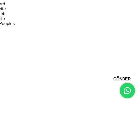
ord
ette
eti
ite
 Peoples
GÖNDER