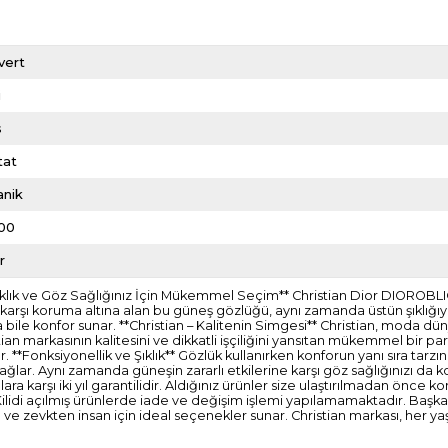
vert
i
s
tat
anik
00
r
Şıklık ve Göz Sağlığınız İçin Mükemmel Seçim** Christian Dior DIOROB
na karşı koruma altına alan bu güneş gözlüğü, aynı zamanda üstün şıklığıy
e konfor sunar. **Christian – Kalitenin Simgesi** Christian, moda dünya
n markasının kalitesini ve dikkatli işçiliğini yansıtan mükemmel bir pa
r. **Fonksiyonellik ve Şıklık** Gözlük kullanırken konforun yanı sıra tarz
sağlar. Aynı zamanda güneşin zararlı etkilerine karşı göz sağlığınızı da k
a karşı iki yıl garantilidir. Aldığınız ürünler size ulaştırılmadan önce
ilidi açılmış ürünlerde iade ve değişim işlemi yapılamamaktadır. Başka
tan ve zevkten insan için ideal seçenekler sunar. Christian markası, her y