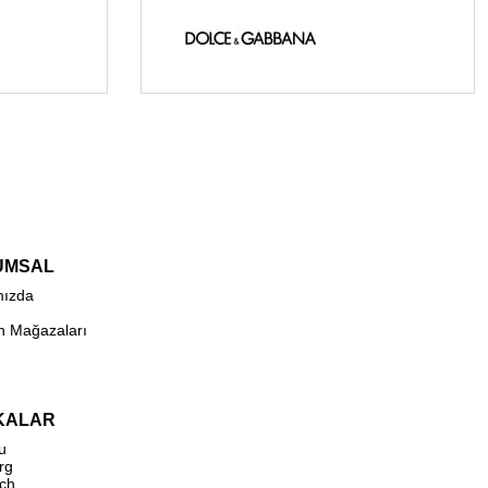
UMSAL
mızda
n Mağazaları
KALAR
u
rg
ch