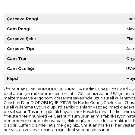
Çerçeve Rengi
Laci
Cam Rengi
Mav
Çerçeve Şekli
Elip
Çerçeve Tipi
Ase
Cam Tipi
Org
Cam Özelliği
UV4
Klipsli
Hayı
\ **Christian Dior DIOROBLIQUE PJPA9 64 Kadın Güneş Gözlükleri – 
özel anlar için mükemmel bir tercihtir. Gözlerinizi zararlı UV ışınları
malzemeler ve ergonomik tasarımı sayesinde uzun süreli kullanımda bil
Christian Dior DIOROBLIQUE PJPA9 64 Kadın Güneş Gözlükleri, Christia
süreli kullanıma uygun olup, stil sahibi olanların vazgeçilmezi olacaktı
de stil sunar. Tasarımı, günlük hayatta her koşulda rahat bir kullanım 
**Müşteri Memnuniyeti ve Garanti** Tüm ürünlerimiz fabrikasyon hatalar
denemenize engel olmayacak şekilde güvenlik kilidi takılmaktadır. K
olabilir. Lütfen bizimle iletişime geçiniz.. Christian markası, her yaş
her yaştan ve zevkten insan için ideal seçenekler sunar.