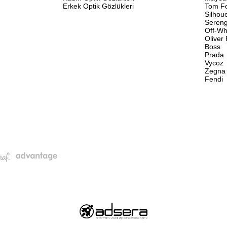
Erkek Optik Gözlükleri
Tom F
Silhou
Sereng
Off-Wh
Oliver
Boss
Prada
Vycoz
Zegna
Fendi