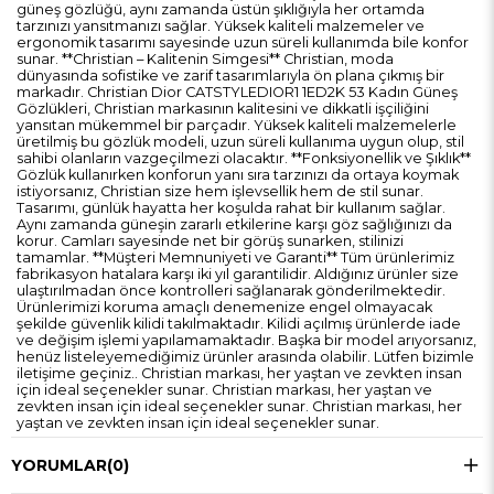
güneş gözlüğü, aynı zamanda üstün şıklığıyla her ortamda
tarzınızı yansıtmanızı sağlar. Yüksek kaliteli malzemeler ve
ergonomik tasarımı sayesinde uzun süreli kullanımda bile konfor
sunar. **Christian – Kalitenin Simgesi** Christian, moda
dünyasında sofistike ve zarif tasarımlarıyla ön plana çıkmış bir
markadır. Christian Dior CATSTYLEDIOR1 1ED2K 53 Kadın Güneş
Gözlükleri, Christian markasının kalitesini ve dikkatli işçiliğini
yansıtan mükemmel bir parçadır. Yüksek kaliteli malzemelerle
üretilmiş bu gözlük modeli, uzun süreli kullanıma uygun olup, stil
sahibi olanların vazgeçilmezi olacaktır. **Fonksiyonellik ve Şıklık**
Gözlük kullanırken konforun yanı sıra tarzınızı da ortaya koymak
istiyorsanız, Christian size hem işlevsellik hem de stil sunar.
Tasarımı, günlük hayatta her koşulda rahat bir kullanım sağlar.
Aynı zamanda güneşin zararlı etkilerine karşı göz sağlığınızı da
korur. Camları sayesinde net bir görüş sunarken, stilinizi
tamamlar. **Müşteri Memnuniyeti ve Garanti** Tüm ürünlerimiz
fabrikasyon hatalara karşı iki yıl garantilidir. Aldığınız ürünler size
ulaştırılmadan önce kontrolleri sağlanarak gönderilmektedir.
Ürünlerimizi koruma amaçlı denemenize engel olmayacak
şekilde güvenlik kilidi takılmaktadır. Kilidi açılmış ürünlerde iade
ve değişim işlemi yapılamamaktadır. Başka bir model arıyorsanız,
henüz listeleyemediğimiz ürünler arasında olabilir. Lütfen bizimle
iletişime geçiniz.. Christian markası, her yaştan ve zevkten insan
için ideal seçenekler sunar. Christian markası, her yaştan ve
zevkten insan için ideal seçenekler sunar. Christian markası, her
yaştan ve zevkten insan için ideal seçenekler sunar.
YORUMLAR
(0)