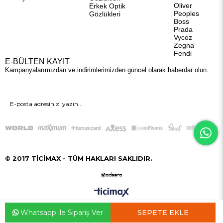
Oliver
Erkek Optik
Peoples
Gözlükleri
Boss
Prada
Vycoz
Zegna
Fendi
E-BÜLTEN KAYIT
Kampanyalarımızdan ve indirimlerimizden güncel olarak haberdar olun.
GÖNDER
© 2017 TİCİMAX - TÜM HAKLARI SAKLIDIR.
Whatsapp ile Sipariş Ver
Anasayfa
Favorilerim
Sepetim
Üye Girişi