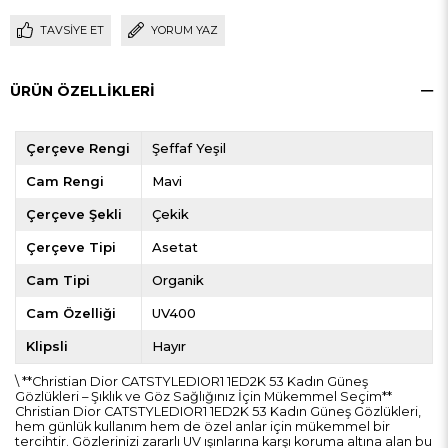
TAVSIYE ET
YORUM YAZ
ÜRÜN ÖZELLIKLERI
Çerçeve Rengi
Şeffaf Yeşil
Cam Rengi
Mavi
Çerçeve Şekli
Çekik
Çerçeve Tipi
Asetat
Cam Tipi
Organik
Cam Özelliği
UV400
Klipsli
Hayır
\ **Christian Dior CATSTYLEDIOR1 1ED2K 53 Kadın Güneş
Gözlükleri – Şıklık ve Göz Sağlığınız İçin Mükemmel Seçim**
Christian Dior CATSTYLEDIOR1 1ED2K 53 Kadın Güneş Gözlükleri,
hem günlük kullanım hem de özel anlar için mükemmel bir
tercihtir. Gözlerinizi zararlı UV ışınlarına karşı koruma altına alan bu