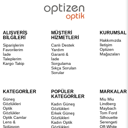
ALIŞVERİŞ
MÜŞTERİ
KURUMSAL
BİLGİLERİ
HİZMETLERİ
Hakkımızda
İletişim
Siparişlerim
Canlı Destek
Optizen
Favorilerim
Yardım
Mağazaları
İade
Garanti &
Taleplerim
İade
Kargo Takip
Sorgulama
Sıkça Sorulan
Sorular
KATEGORİLER
POPÜLER
MARKALAR
KATEGORİLER
Güneş
Miu Miu
Gözlükleri
Lindberg
Kadın Güneş
Optik
Maybach
Gözlükleri
Gözlükler
Tom Ford
Erkek Güneş
Optik Camlar
Silhouette
Gözlükleri
Lens &
Serengeti
Kadın Optik
Solüsyon
Off-White
Gözlükleri