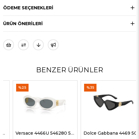
ÖDEME SEÇENEKLERI
ÜRÜN ÖNERILERI
BENZER ÜRÜNLER
%25
%35
Versace 4466U 546280 54 G Kadın Güneş Gözlükleri
Dolce Gabbana 4469 501/87 59 G Kadın Güneş Gözlükleri