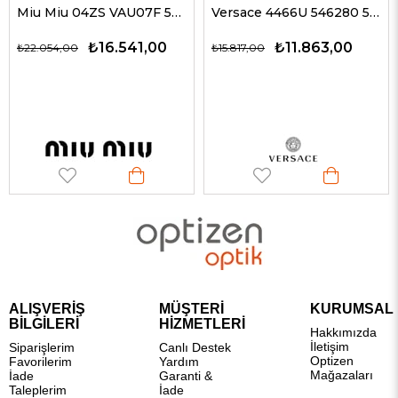
Miu Miu 04ZS VAU07F 50 Kadın Güneş Gözlükleri
Versace 4466U 546280 54 G Kadın Güneş Gözlükleri
₺16.541,00
₺11.863,00
₺22.054,00
₺15.817,00
ALIŞVERİŞ
MÜŞTERİ
KURUMSAL
BİLGİLERİ
HİZMETLERİ
Hakkımızda
İletişim
Siparişlerim
Canlı Destek
Optizen
Favorilerim
Yardım
Mağazaları
İade
Garanti &
Taleplerim
İade