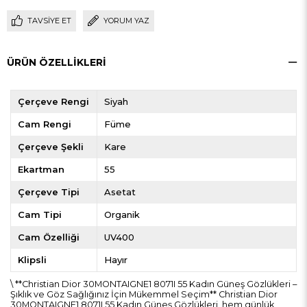
TAVSIYE ET
YORUM YAZ
ÜRÜN ÖZELLIKLERI
Çerçeve Rengi
Siyah
Cam Rengi
Füme
Çerçeve Şekli
Kare
Ekartman
55
Çerçeve Tipi
Asetat
Cam Tipi
Organik
Cam Özelliği
UV400
Klipsli
Hayır
\ **Christian Dior 30MONTAIGNE1 8071I 55 Kadın Güneş Gözlükleri –
Şıklık ve Göz Sağlığınız İçin Mükemmel Seçim** Christian Dior
30MONTAIGNE1 8071I 55 Kadın Güneş Gözlükleri, hem günlük