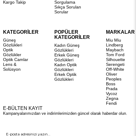
Kargo Takip
Sorgulama
Sıkça Sorulan
Sorular
KATEGORİLER
POPÜLER
MARKALAR
KATEGORİLER
Güneş
Miu Miu
Gözlükleri
Lindberg
Kadın Güneş
Optik
Maybach
Gözlükleri
Gözlükler
Tom Ford
Erkek Güneş
Optik Camlar
Silhouette
Gözlükleri
Lens &
Serengeti
Kadın Optik
Solüsyon
Off-White
Gözlükleri
Oliver
Erkek Optik
Peoples
Gözlükleri
Boss
Prada
Vycoz
Zegna
Fendi
E-BÜLTEN KAYIT
Kampanyalarımızdan ve indirimlerimizden güncel olarak haberdar olun.