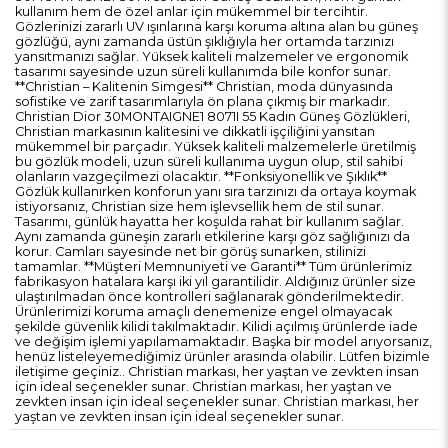
kullanım hem de özel anlar için mükemmel bir tercihtir.
Gözlerinizi zararlı UV ışınlarına karşı koruma altına alan bu güneş
gözlüğü, aynı zamanda üstün şıklığıyla her ortamda tarzınızı
yansıtmanızı sağlar. Yüksek kaliteli malzemeler ve ergonomik
tasarımı sayesinde uzun süreli kullanımda bile konfor sunar.
**Christian – Kalitenin Simgesi** Christian, moda dünyasında
sofistike ve zarif tasarımlarıyla ön plana çıkmış bir markadır.
Christian Dior 30MONTAIGNE1 8071I 55 Kadın Güneş Gözlükleri,
Christian markasının kalitesini ve dikkatli işçiliğini yansıtan
mükemmel bir parçadır. Yüksek kaliteli malzemelerle üretilmiş
bu gözlük modeli, uzun süreli kullanıma uygun olup, stil sahibi
olanların vazgeçilmezi olacaktır. **Fonksiyonellik ve Şıklık**
Gözlük kullanırken konforun yanı sıra tarzınızı da ortaya koymak
istiyorsanız, Christian size hem işlevsellik hem de stil sunar.
Tasarımı, günlük hayatta her koşulda rahat bir kullanım sağlar.
Aynı zamanda güneşin zararlı etkilerine karşı göz sağlığınızı da
korur. Camları sayesinde net bir görüş sunarken, stilinizi
tamamlar. **Müşteri Memnuniyeti ve Garanti** Tüm ürünlerimiz
fabrikasyon hatalara karşı iki yıl garantilidir. Aldığınız ürünler size
ulaştırılmadan önce kontrolleri sağlanarak gönderilmektedir.
Ürünlerimizi koruma amaçlı denemenize engel olmayacak
şekilde güvenlik kilidi takılmaktadır. Kilidi açılmış ürünlerde iade
ve değişim işlemi yapılamamaktadır. Başka bir model arıyorsanız,
henüz listeleyemediğimiz ürünler arasında olabilir. Lütfen bizimle
iletişime geçiniz.. Christian markası, her yaştan ve zevkten insan
için ideal seçenekler sunar. Christian markası, her yaştan ve
zevkten insan için ideal seçenekler sunar. Christian markası, her
yaştan ve zevkten insan için ideal seçenekler sunar.