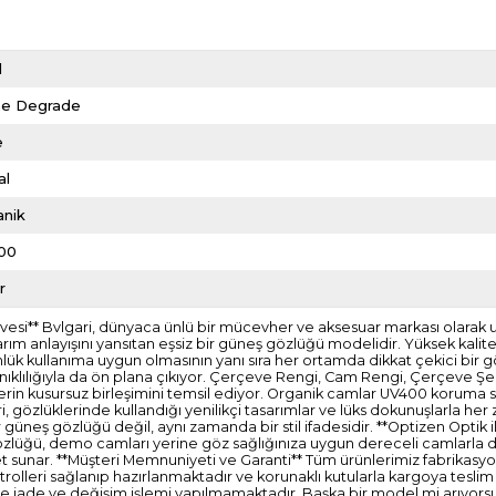
d
e Degrade
e
al
anik
00
r
rvesi** Bvlgari, dünyaca ünlü bir mücevher ve aksesuar markası olarak uzu
arım anlayışını yansıtan eşsiz bir güneş gözlüğü modelidir. Yüksek kalit
ük kullanıma uygun olmasının yanı sıra her ortamda dikkat çekici bir gö
lılığıyla da ön plana çıkıyor. Çerçeve Rengi, Cam Rengi, Çerçeve Şekli,
erin kusursuz birleşimini temsil ediyor. Organik camlar UV400 koruma sağl
vlgari, gözlüklerinde kullandığı yenilikçi tasarımlar ve lüks dokunuşla
bir güneş gözlüğü değil, aynı zamanda bir stil ifadesidir. **Optizen Optik
zlüğü, demo camları yerine göz sağlığınıza uygun dereceli camlarla de
sunar. **Müşteri Memnuniyeti ve Garanti** Tüm ürünlerimiz fabrikasyon h
 kontrolleri sağlanıp hazırlanmaktadır ve korunaklı kutularla kargoya t
erde iade ve değişim işlemi yapılmamaktadır. Başka bir model mi arıyors