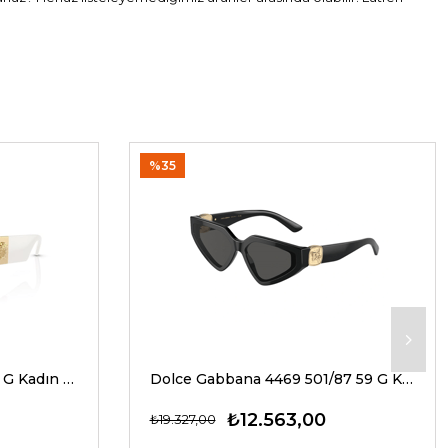
%35
Versace 4466U 546280 54 G Kadın Güneş Gözlükleri
Dolce Gabbana 4469 501/87 59 G Kadın Güneş Gözlükleri
₺12.563,00
₺19.327,00