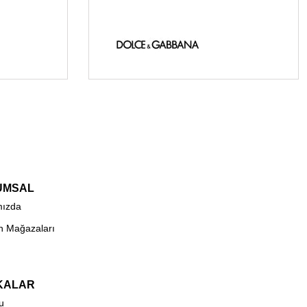
UMSAL
mızda
n Mağazaları
KALAR
u