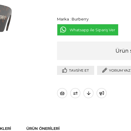
Marka
:
Burberry
Whatsapp ile Sipariş Ver
Ürün 
TAVSIYE ET
YORUM YAZ
KLERI
ÜRÜN ÖNERILERI