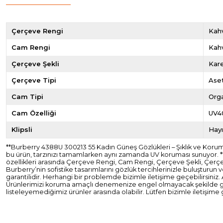
Çerçeve Rengi
Kahv
Cam Rengi
Kah
Çerçeve Şekli
Kar
Çerçeve Tipi
Ase
Cam Tipi
Org
Cam Özelliği
UV4
Klipsli
Hayı
**Burberry 4388U 300213 55 Kadın Güneş Gözlükleri – Şıklık ve Koruma
bu ürün, tarzınızı tamamlarken aynı zamanda UV koruması sunuyor. *
özellikleri arasında Çerçeve Rengi, Cam Rengi, Çerçeve Şekli, Çerçeve
Burberry’nin sofistike tasarımlarını gözlük tercihlerinizle buluşturun
garantilidir. Herhangi bir problemde bizimle iletişime geçebilirsiniz.
Ürünlerimizi koruma amaçlı denemenize engel olmayacak şekilde güven
listeleyemediğimiz ürünler arasında olabilir. Lütfen bizimle iletişime 