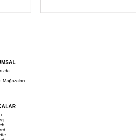
UMSAL
mızda
n Mağazaları
KALAR
u
rg
ch
ord
ette
eti