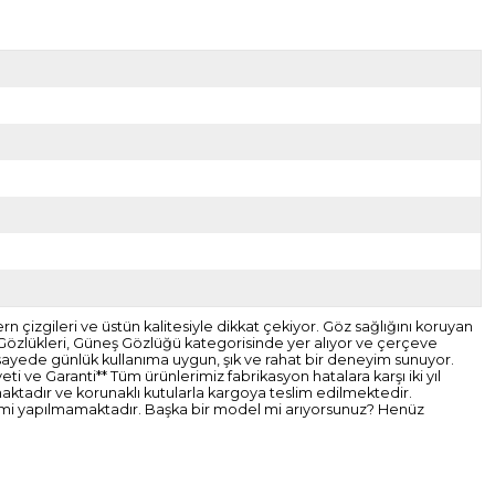
izgileri ve üstün kalitesiyle dikkat çekiyor. Göz sağlığını koruyan
Gözlükleri, Güneş Gözlüğü kategorisinde yer alıyor ve çerçeve
u sayede günlük kullanıma uygun, şık ve rahat bir deneyim sunuyor.
i ve Garanti** Tüm ürünlerimiz fabrikasyon hatalara karşı iki yıl
nmaktadır ve korunaklı kutularla kargoya teslim edilmektedir.
şlemi yapılmamaktadır. Başka bir model mi arıyorsunuz? Henüz