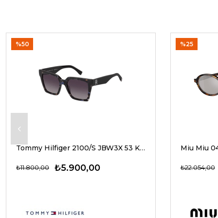
%50
%25
Tommy Hilfiger 2100/S JBW3X 53 Kadın Güneş Gözlükleri
₺5.900,00
₺11.800,00
₺22.054,00