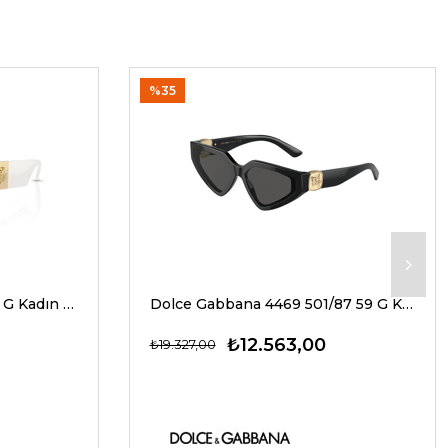
%35
Versace 4466U 546280 54 G Kadın Güneş Gözlükleri
Dolce Gabbana 4469 501/87 59 G Kadın Güneş Gözlükleri
₺12.563,00
₺19.327,00