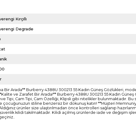
erengi Kırçıllı
verengi Degrade
e
tat
anik
00
r
 Bir Arada** Burberry 4388U 300213 55 Kadın Güneş Gözlükleri, modern ç
*Kalite ve Zarafet Bir Arada!** Burberry 4388U 300213 55 Kadın Güneş 
 Tipi, Cam Tipi, Cam Özelliği, Klipsli gibi nitelikler bulunmaktadır. B
 ve çocuğunuzun stiline benzersiz bir dokunuş katın! **Müşteri Memnuniyet
 Aldığınız ürünler size ulaştırılmadan önce kontrolleri sağlanıp hazırla
lik kilidi takılmaktadır. Kilidi açılmış ürünlerde iade ve değişim i
geçiniz..