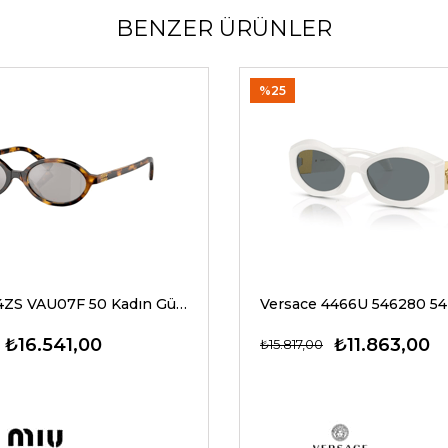
BENZER ÜRÜNLER
%25
Miu Miu 04ZS VAU07F 50 Kadın Güneş Gözlükleri
₺16.541,00
₺11.863,00
₺15.817,00