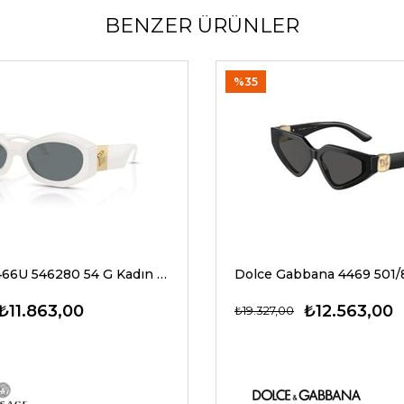
BENZER ÜRÜNLER
%35
Versace 4466U 546280 54 G Kadın Güneş Gözlükleri
₺11.863,00
₺12.563,00
₺19.327,00