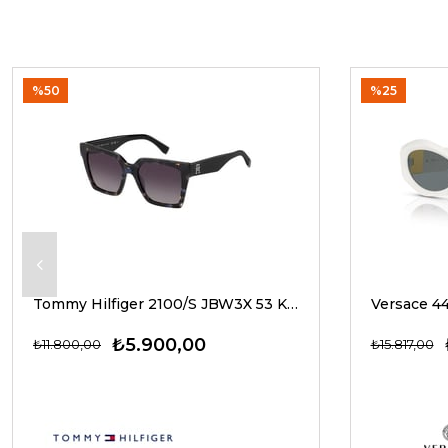
%50
%25
Tommy Hilfiger 2100/S JBW3X 53 Kadın Güneş Gözlükleri
₺5.900,00
₺11.800,00
₺15.817,00