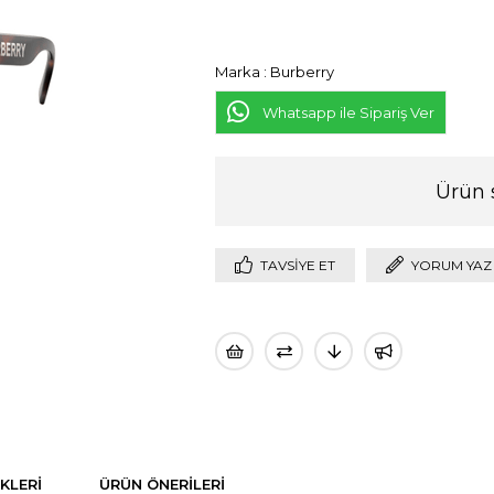
Marka
:
Burberry
Whatsapp ile Sipariş Ver
Ürün 
TAVSIYE ET
YORUM YAZ
KLERI
ÜRÜN ÖNERILERI