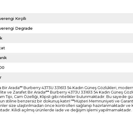
erengi Kırçıllı
verengi Degrade
ik
tat
anik
00
r
 Bir Arada** Burberry 4373U 331613 54 Kadın Güneş Gözlükleri, modern çi
ite ve Zarafet Bir Arada!** Burberry 4373U 331613 54 Kadın Güneş Gözlü
Tipi, Cam Özelliği, Klipsli gibi nitelikler bulunmaktadır. Bu sayede gü
n stiline benzersiz bir dokunuş katın! **Müşteri Memnuniyeti ve Garanti** 
ünler size ulaştırılmadan önce kontrolleri sağlanıp hazırlanmaktadır ve
adır. Kilidi açılmış ürünlerde iade ve değişim işlemi yapılmamaktadır