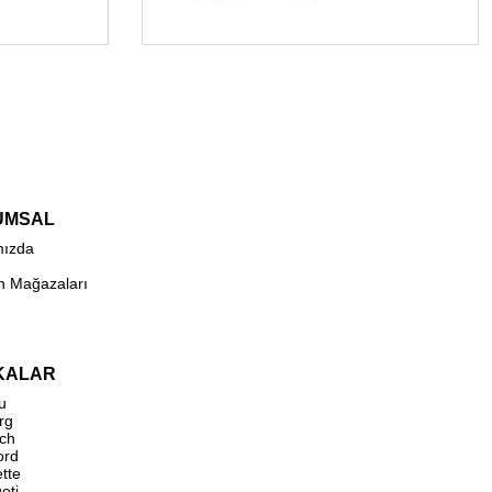
UMSAL
mızda
n Mağazaları
KALAR
u
rg
ch
ord
ette
eti