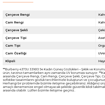
Çerçeve Rengi
Kahv
Cam Rengi
Kah
Çerçeve Şekli
Çek
Çerçeve Tipi
Ase
Cam Tipi
Org
Cam Özelliği
UV4
Klipsli
Hayı
**Burberry 4373U 331613 54 Kadın Güneş Gözlükleri – Şıklık ve Koruma
ürün, tarzınızı tamamlarken aynı zamanda UV koruması sunuyor. **Kal
arasında Çerçeve Rengi, Cam Rengi, Çerçeve Şekli, Çerçeve Tipi, Cam 
sofistike tasarımlarını gözlük tercihlerinizle buluşturun ve çocuğunuzu
Herhangi bir problemde bizimle iletişime geçebilirsiniz. Aldığınız ür
amaçlı denemenize engel olmayacak şekilde güvenlik kilidi takılmakt
arasında olabilir. Lütfen bizimle iletişime geçiniz..