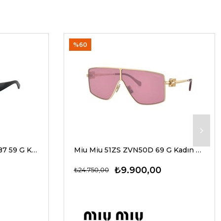
%60
Dolce Gabbana 4469 501/87 59 G Kadın Güneş Gözlükleri
Miu Miu 51ZS ZVN50D 69 G Kadın Güneş Gözlükleri
₺9.900,00
₺24.750,00