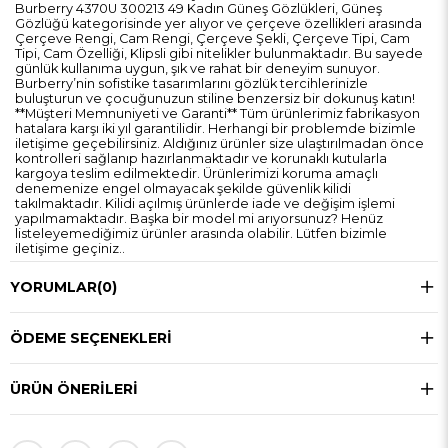
Burberry 4370U 300213 49 Kadın Güneş Gözlükleri, Güneş
Gözlüğü kategorisinde yer alıyor ve çerçeve özellikleri arasında
Çerçeve Rengi, Cam Rengi, Çerçeve Şekli, Çerçeve Tipi, Cam
Tipi, Cam Özelliği, Klipsli gibi nitelikler bulunmaktadır. Bu sayede
günlük kullanıma uygun, şık ve rahat bir deneyim sunuyor.
Burberry’nin sofistike tasarımlarını gözlük tercihlerinizle
buluşturun ve çocuğunuzun stiline benzersiz bir dokunuş katın!
**Müşteri Memnuniyeti ve Garanti** Tüm ürünlerimiz fabrikasyon
hatalara karşı iki yıl garantilidir. Herhangi bir problemde bizimle
iletişime geçebilirsiniz. Aldığınız ürünler size ulaştırılmadan önce
kontrolleri sağlanıp hazırlanmaktadır ve korunaklı kutularla
kargoya teslim edilmektedir. Ürünlerimizi koruma amaçlı
denemenize engel olmayacak şekilde güvenlik kilidi
takılmaktadır. Kilidi açılmış ürünlerde iade ve değişim işlemi
yapılmamaktadır. Başka bir model mi arıyorsunuz? Henüz
listeleyemediğimiz ürünler arasında olabilir. Lütfen bizimle
iletişime geçiniz..
YORUMLAR
(0)
ÖDEME SEÇENEKLERI
ÜRÜN ÖNERILERI