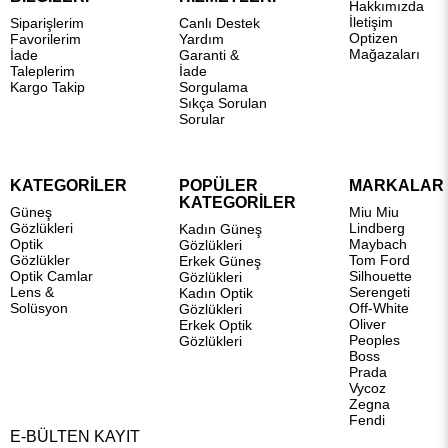
Hakkımızda
İletişim
Siparişlerim
Canlı Destek
Optizen
Favorilerim
Yardım
Mağazaları
İade
Garanti &
Taleplerim
İade
Kargo Takip
Sorgulama
Sıkça Sorulan
Sorular
KATEGORİLER
POPÜLER
MARKALAR
KATEGORİLER
Güneş
Miu Miu
Gözlükleri
Lindberg
Kadın Güneş
Optik
Maybach
Gözlükleri
Gözlükler
Tom Ford
Erkek Güneş
Optik Camlar
Silhouette
Gözlükleri
Lens &
Serengeti
Kadın Optik
Solüsyon
Off-White
Gözlükleri
Oliver
Erkek Optik
Peoples
Gözlükleri
Boss
Prada
Vycoz
Zegna
Fendi
E-BÜLTEN KAYIT