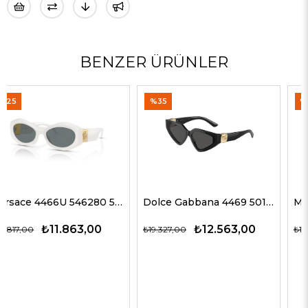
BENZER ÜRÜNLER
%35
%50
Dolce Gabbana 4469 501/87 59 G Kadın Güneş Gözlükleri
Miu Miu 51ZS ZVN50D 69 G Kadın Güneş Gözlükleri
₺12.563,00
₺9.872,00
₺19.327,00
₺19.743,00