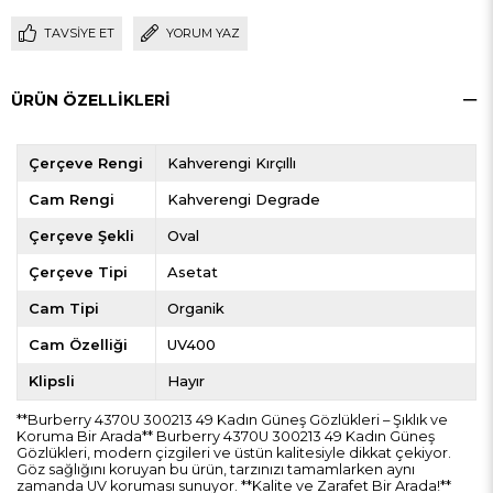
TAVSIYE ET
YORUM YAZ
ÜRÜN ÖZELLIKLERI
Çerçeve Rengi
Kahverengi Kırçıllı
Cam Rengi
Kahverengi Degrade
Çerçeve Şekli
Oval
Çerçeve Tipi
Asetat
Cam Tipi
Organik
Cam Özelliği
UV400
Klipsli
Hayır
**Burberry 4370U 300213 49 Kadın Güneş Gözlükleri – Şıklık ve
Koruma Bir Arada** Burberry 4370U 300213 49 Kadın Güneş
Gözlükleri, modern çizgileri ve üstün kalitesiyle dikkat çekiyor.
Göz sağlığını koruyan bu ürün, tarzınızı tamamlarken aynı
zamanda UV koruması sunuyor. **Kalite ve Zarafet Bir Arada!**