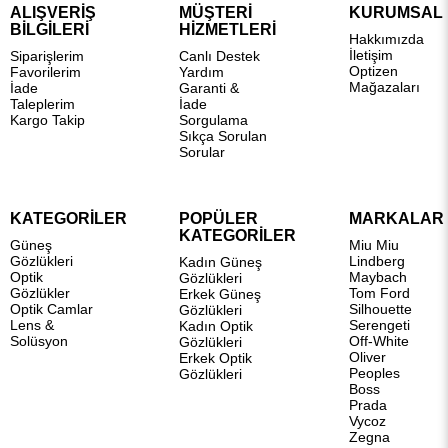
ALIŞVERİŞ
MÜŞTERİ
KURUMSAL
BİLGİLERİ
HİZMETLERİ
Hakkımızda
İletişim
Siparişlerim
Canlı Destek
Optizen
Favorilerim
Yardım
Mağazaları
İade
Garanti &
Taleplerim
İade
Kargo Takip
Sorgulama
Sıkça Sorulan
Sorular
KATEGORİLER
POPÜLER
MARKALAR
KATEGORİLER
Güneş
Miu Miu
Gözlükleri
Lindberg
Kadın Güneş
Optik
Maybach
Gözlükleri
Gözlükler
Tom Ford
Erkek Güneş
Optik Camlar
Silhouette
Gözlükleri
Lens &
Serengeti
Kadın Optik
Solüsyon
Off-White
Gözlükleri
Oliver
Erkek Optik
Peoples
Gözlükleri
Boss
Prada
Vycoz
Zegna