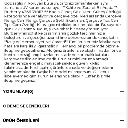
Göz sağlığını koruyan bu ürün, tarzınızı tamamlarken aynı
zamanda UV koruması sunuyor. **Kalite ve Zarafet Bir Arada!**
Burberry 4366 398113 55 Kadın Güneş Gözlükleri, Güneş Gözlüğü
kategorisinde yer alıyor ve çerçeve özellikleri arasında Çerçeve
Rengi, Cam Rengi, Çerçeve Şekli, Ekartman, Çerçeve Tipi, Cam
Tipi, Cam Özelliği, Klipsli gibi nitelikler bulunmaktadır. Bu sayede
günlük kullanıma uygun, şık ve rahat bir deneyim sunuyor.
Burberry’nin sofistike tasarımlarını gözlük tercihlerinizle
buluşturun ve çocuğunuzun stiline benzersiz bir dokunuş katın!
**Müşteri Memnuniyeti ve Garanti** Tüm ürünlerimiz fabrikasyon
hatalara karşı iki yıl garantilidir. Herhangi bir problemde bizimle
iletişime geçebilirsiniz. Aldığınız ürünler size ulaştırılmadan önce
kontrolleri sağlanıp hazırlanmaktadır ve korunaklı kutularla
kargoya teslim edilmektedir. Ürünlerimizi koruma amaçlı
denemenize engel olmayacak şekilde güvenlik kilidi
takılmaktadır. Kilidi açılmış ürünlerde iade ve değişim işlemi
yapılmamaktadır. Başka bir model mi arıyorsunuz? Henüz
listeleyemediğimiz ürünler arasında olabilir. Lütfen bizimle
iletişime geçiniz..
YORUMLAR
(0)
ÖDEME SEÇENEKLERI
ÜRÜN ÖNERILERI