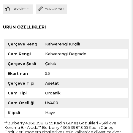
TAVSIYE ET
YORUM YAZ
ÜRÜN ÖZELLIKLERI
Çerçeve Rengi
Kahverengi Kırçıllı
Cam Rengi
Kahverengi Degrade
Çerçeve Şekli
Çekik
Ekartman
55
Çerçeve Tipi
Asetat
Cam Tipi
Organik
Cam Özelliği
UV400
Klipsli
Hayır
**Burberry 4366 398113 55 Kadın Güneş Gözlükleri – Şıklık ve
Koruma Bir Arada** Burberry 4366 398113 55 Kadın Güneş
Gözlükleri, modern çizgileri ve üstün kalitesiyle dikkat çekiyor.