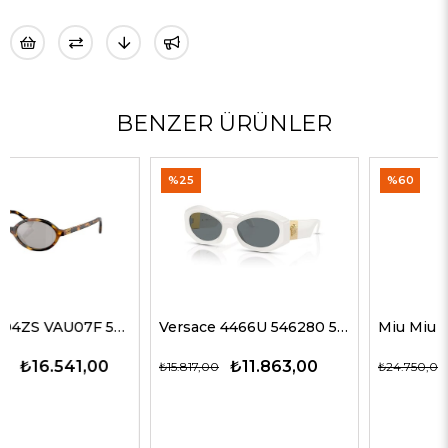
BENZER ÜRÜNLER
%25
%60
Versace 4466U 546280 54 G Kadın Güneş Gözlükleri
Miu Miu 51ZS ZVN50D 69 G Kadın Güneş Gözlükleri
₺11.863,00
₺9.900,00
₺15.817,00
₺24.750,00