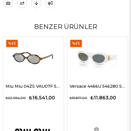
BENZER ÜRÜNLER
%25
%35
Miu Miu 04ZS VAU07F 50 Kadın Güneş Gözlükleri
Versace 4466U 546280 54 G Kadın Güneş Gözlükleri
₺16.541,00
₺11.863,00
₺15.817,00
₺19.327,00