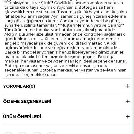
**Fonksiyonellik ve Şıklık** Gözlük kullanırken konforun yanı sıra
tarzınızı da ortaya koymak istiyorsanız, Bottega size hem
işlevsellik hem de stil sunar. Tasarımı, günlük hayatta her koşulda
rahat bir kullanım sağlar. Aynı zamanda güneşin zararlı etkilerine
karşı göz sağlığınızı da korur. Camları sayesinde net bir görüş
sunarken, stilinizi tamamlar. **Müşteri Memnuniyeti ve Garanti**
Tüm ürünlerimiz fabrikasyon hatalara karşı iki yıl garantilidir.
Aldığınız ürünler size ulaştırılmadan önce kontrolleri sağlanarak
gönderilmektedir. Ürünlerimizi koruma amaçlı denemenize
engel olmayacak şekilde güvenlik kilidi takılmaktadır. Kilidi
açılmış ürünlerde iade ve değişim işlemi yapılamamaktadır.
Başka bir model arıyorsanız, henüz listeleyemediğimiz ürünler
arasında olabilir. Lütfen bizimle iletişime geçiniz.. Bottega
markası, her yaştan ve zevkten insan için ideal seçenekler sunar.
Bottega markası, her yaştan ve zevkten insan için ideal
seçenekler sunar. Bottega markası, her yaştan ve zevkten insan
için ideal seçenekler sunar.
YORUMLAR
(0)
ÖDEME SEÇENEKLERI
ÜRÜN ÖNERILERI