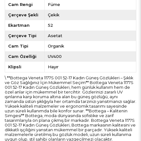
Cam Rengi
Füme
Çerçeve Şekli
Çekik
Ekartman
52
Çerçeve Tipi
Asetat
Cam Tipi
Organik
Cam Özelliği
UV400
Klipsli
Hayır
\ **Bottega Veneta 1177S 001 52-17 Kadın Güneş Gözlükleri – Şıklık
ve Göz Sağlığınız İçin Mükemmel Seçim** Bottega Veneta 1177S
001 52-17 Kadın Güneş Gözlükleri, hem günlük kullanım hem de
özel anlar için mükemmel bir tercihtir. Gözlerinizi zararlı UV
ışınlarına karşı koruma altına alan bu güneş gözlüğü, aynı
zamanda üstün şıklığıyla her ortamda tarzınızı yansıtmanızı sağlar.
Yüksek kaliteli malzemeler ve ergonomik tasarımı sayesinde
uzun süreli kullanımda bile konfor sunar. **Bottega – Kalitenin
Simgesi** Bottega, moda dünyasında sofistike ve zarif
tasarımlarıyla ön plana çıkmış bir markadır. Bottega Veneta 1177S
001 52-17 Kadın Güneş Gözlükleri, Bottega markasının kalitesini ve
dikkatli işçiliğini yansıtan mükemmel bir parçadır. Yüksek kaliteli
malzemelerle üretilmiş bu gözlük modeli, uzun süreli kullanıma
uygun olup, stil sahibi olanların vazgeçilmezi olacaktır.