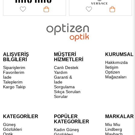
ALIŞVERİŞ
MÜŞTERİ
KURUMSAL
BİLGİLERİ
HİZMETLERİ
Hakkımızda
İletişim
Siparişlerim
Canlı Destek
Optizen
Favorilerim
Yardım
Mağazaları
İade
Garanti &
Taleplerim
İade
Kargo Takip
Sorgulama
Sıkça Sorulan
Sorular
KATEGORİLER
POPÜLER
MARKALAR
KATEGORİLER
Güneş
Miu Miu
Gözlükleri
Lindberg
Kadın Güneş
Optik
Maybach
Gözlükleri