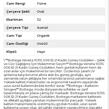
Cam Rengi
Füme
Çerçeve Şekli
Oval
Ekartman
52
Çerçeve Tipi
Asetat
Cam Tipi
Organik
Cam Özelliği
UV400
Klipsli
Hayır
\ **Bottega Veneta 1031S 006 52-21 Kadın Güneş Gözlükleri – Şıklık
ve Göz Sağlığınız İçin Mükemmel Seçim** Bottega Veneta 1031S
006 52-21 Kadın Güneş Gözlükleri, hem günlük kullanım hem de
özel anlar için mükemmel bir tercihtir. Gözlerinizi zararlı UV
ışınlarına karşı koruma altına alan bu güneş gözlüğü, aynı
zamanda üstün şıklığıyla her ortamda tarzınızı yansıtmanızı sağlar.
Yüksek kaliteli malzemeler ve ergonomik tasarımı sayesinde
uzun süreli kullanımda bile konfor sunar. **Bottega – Kalitenin
Simgesi** Bottega, moda dünyasında sofistike ve zarif
tasarımlarıyla ön plana çıkmış bir markadır. Bottega Veneta 1031S
006 52-21 Kadın Güneş Gözlükleri, Bottega markasının kalitesini
ve dikkatli işçiliğini yansıtan mükemmel bir parçadır. Yüksek
kaliteli malzemelerle üretilmiş bu gözlük modeli, uzun süreli
kullanıma uygun olup, stil sahibi olanların vazgeçilmezi olacaktır.