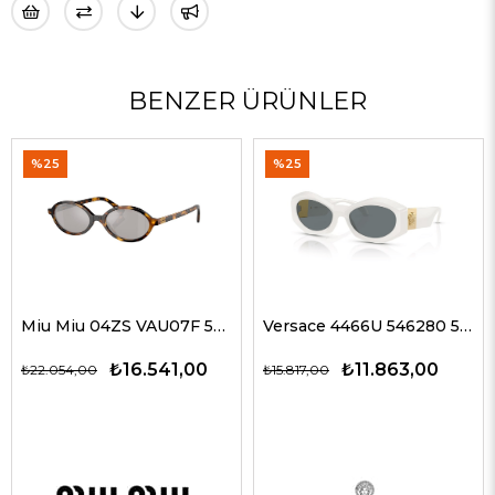
BENZER ÜRÜNLER
%25
%25
Miu Miu 04ZS VAU07F 50 Kadın Güneş Gözlükleri
Versace 4466U 546280 54 G Kadın Güneş Gözlükleri
₺16.541,00
₺11.863,00
₺22.054,00
₺15.817,00