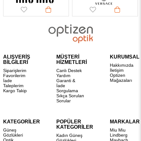
ALIŞVERİŞ
MÜŞTERİ
KURUMSAL
BİLGİLERİ
HİZMETLERİ
Hakkımızda
İletişim
Siparişlerim
Canlı Destek
Optizen
Favorilerim
Yardım
Mağazaları
İade
Garanti &
Taleplerim
İade
Kargo Takip
Sorgulama
Sıkça Sorulan
Sorular
KATEGORİLER
POPÜLER
MARKALAR
KATEGORİLER
Güneş
Miu Miu
Gözlükleri
Lindberg
Kadın Güneş
Optik
Maybach
Gözlükleri