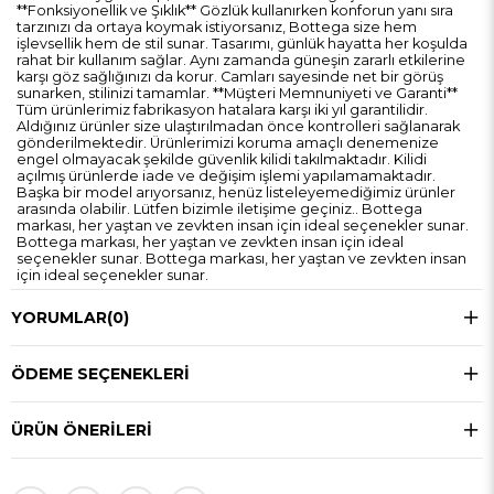
**Fonksiyonellik ve Şıklık** Gözlük kullanırken konforun yanı sıra
tarzınızı da ortaya koymak istiyorsanız, Bottega size hem
işlevsellik hem de stil sunar. Tasarımı, günlük hayatta her koşulda
rahat bir kullanım sağlar. Aynı zamanda güneşin zararlı etkilerine
karşı göz sağlığınızı da korur. Camları sayesinde net bir görüş
sunarken, stilinizi tamamlar. **Müşteri Memnuniyeti ve Garanti**
Tüm ürünlerimiz fabrikasyon hatalara karşı iki yıl garantilidir.
Aldığınız ürünler size ulaştırılmadan önce kontrolleri sağlanarak
gönderilmektedir. Ürünlerimizi koruma amaçlı denemenize
engel olmayacak şekilde güvenlik kilidi takılmaktadır. Kilidi
açılmış ürünlerde iade ve değişim işlemi yapılamamaktadır.
Başka bir model arıyorsanız, henüz listeleyemediğimiz ürünler
arasında olabilir. Lütfen bizimle iletişime geçiniz.. Bottega
markası, her yaştan ve zevkten insan için ideal seçenekler sunar.
Bottega markası, her yaştan ve zevkten insan için ideal
seçenekler sunar. Bottega markası, her yaştan ve zevkten insan
için ideal seçenekler sunar.
YORUMLAR
(0)
ÖDEME SEÇENEKLERI
ÜRÜN ÖNERILERI