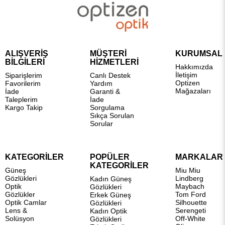
ALIŞVERİŞ
MÜŞTERİ
KURUMSAL
BİLGİLERİ
HİZMETLERİ
Hakkımızda
İletişim
Siparişlerim
Canlı Destek
Optizen
Favorilerim
Yardım
Mağazaları
İade
Garanti &
Taleplerim
İade
Kargo Takip
Sorgulama
Sıkça Sorulan
Sorular
KATEGORİLER
POPÜLER
MARKALAR
KATEGORİLER
Güneş
Miu Miu
Gözlükleri
Lindberg
Kadın Güneş
Optik
Maybach
Gözlükleri
Gözlükler
Tom Ford
Erkek Güneş
Optik Camlar
Silhouette
Gözlükleri
Lens &
Serengeti
Kadın Optik
Solüsyon
Off-White
Gözlükleri