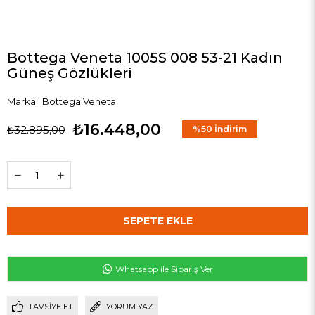
Bottega Veneta 1005S 008 53-21 Kadın
Güneş Gözlükleri
Marka
:
Bottega Veneta
₺16.448,00
₺32.895,00
%
50
İndirim
Whatsapp ile Sipariş Ver
TAVSIYE ET
YORUM YAZ