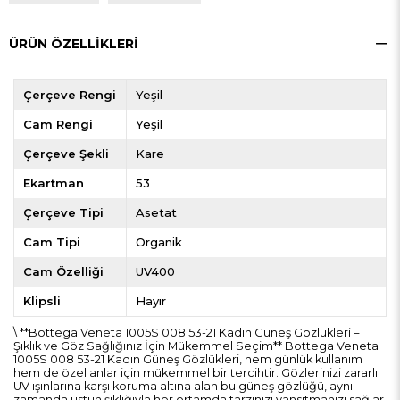
ÜRÜN ÖZELLIKLERI
Çerçeve Rengi
Yeşil
Cam Rengi
Yeşil
Çerçeve Şekli
Kare
Ekartman
53
Çerçeve Tipi
Asetat
Cam Tipi
Organik
Cam Özelliği
UV400
Klipsli
Hayır
\ **Bottega Veneta 1005S 008 53-21 Kadın Güneş Gözlükleri –
Şıklık ve Göz Sağlığınız İçin Mükemmel Seçim** Bottega Veneta
1005S 008 53-21 Kadın Güneş Gözlükleri, hem günlük kullanım
hem de özel anlar için mükemmel bir tercihtir. Gözlerinizi zararlı
UV ışınlarına karşı koruma altına alan bu güneş gözlüğü, aynı
zamanda üstün şıklığıyla her ortamda tarzınızı yansıtmanızı sağlar.