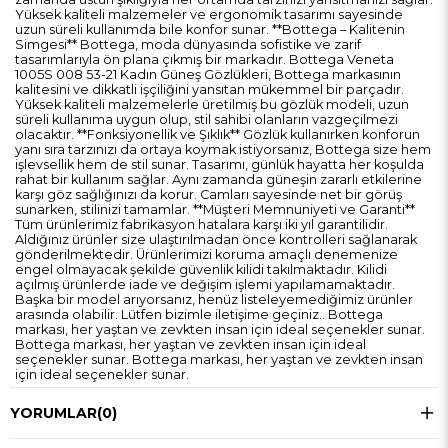
Yüksek kaliteli malzemeler ve ergonomik tasarımı sayesinde
uzun süreli kullanımda bile konfor sunar. **Bottega – Kalitenin
Simgesi** Bottega, moda dünyasında sofistike ve zarif
tasarımlarıyla ön plana çıkmış bir markadır. Bottega Veneta
1005S 008 53-21 Kadın Güneş Gözlükleri, Bottega markasının
kalitesini ve dikkatli işçiliğini yansıtan mükemmel bir parçadır.
Yüksek kaliteli malzemelerle üretilmiş bu gözlük modeli, uzun
süreli kullanıma uygun olup, stil sahibi olanların vazgeçilmezi
olacaktır. **Fonksiyonellik ve Şıklık** Gözlük kullanırken konforun
yanı sıra tarzınızı da ortaya koymak istiyorsanız, Bottega size hem
işlevsellik hem de stil sunar. Tasarımı, günlük hayatta her koşulda
rahat bir kullanım sağlar. Aynı zamanda güneşin zararlı etkilerine
karşı göz sağlığınızı da korur. Camları sayesinde net bir görüş
sunarken, stilinizi tamamlar. **Müşteri Memnuniyeti ve Garanti**
Tüm ürünlerimiz fabrikasyon hatalara karşı iki yıl garantilidir.
Aldığınız ürünler size ulaştırılmadan önce kontrolleri sağlanarak
gönderilmektedir. Ürünlerimizi koruma amaçlı denemenize
engel olmayacak şekilde güvenlik kilidi takılmaktadır. Kilidi
açılmış ürünlerde iade ve değişim işlemi yapılamamaktadır.
Başka bir model arıyorsanız, henüz listeleyemediğimiz ürünler
arasında olabilir. Lütfen bizimle iletişime geçiniz.. Bottega
markası, her yaştan ve zevkten insan için ideal seçenekler sunar.
Bottega markası, her yaştan ve zevkten insan için ideal
seçenekler sunar. Bottega markası, her yaştan ve zevkten insan
için ideal seçenekler sunar.
YORUMLAR
(0)