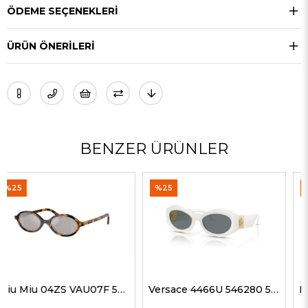
ÖDEME SEÇENEKLERI
ÜRÜN ÖNERILERI
BENZER ÜRÜNLER
%25
%35
Versace 4466U 546280 54 G Kadın Güneş Gözlükleri
Dolce Gabbana 4469 501/87 59 G Kadın Güneş Gözlükleri